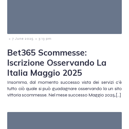
-
-
7 June 2025
3:13 pm
Bet365 Scommesse:
Iscrizione Osservando La
Italia Maggio 2025
Insomma, dal momento successo vista dei servizi c’è
tutto ciò quale si può guadagnare osservando la un sito
vittoria scommesse. Nel mese successo Maggio 2025,[…]