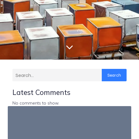
Search
Latest Comments
No comments to show.