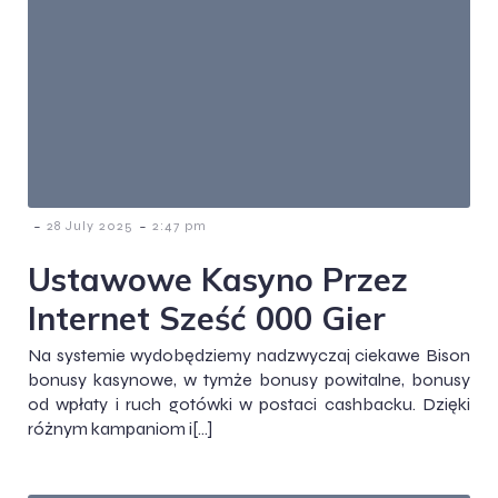
-
-
28 July 2025
2:47 pm
Ustawowe Kasyno Przez
Internet Sześć 000 Gier
Na systemie wydobędziemy nadzwyczaj ciekawe Bison
bonusy kasynowe, w tymże bonusy powitalne, bonusy
od wpłaty i ruch gotówki w postaci cashbacku. Dzięki
różnym kampaniom i[…]