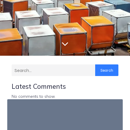
Search
Latest Comments
No comments to show.