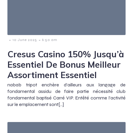
-
-
10 June 2025
6:50 am
Cresus Casino 150% Jusqu’à
Essentiel De Bonus Meilleur
Assortiment Essentiel
nabab tripot enchère d’ailleurs aux langage de
fondamental assidu de faire partie nécessité club
fondamental baptisé Carré VIP. Entêté comme l’activité
sur le emplacement sont[…]