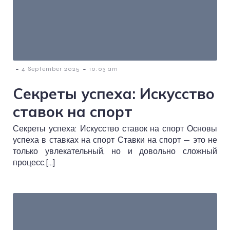
-
-
4 September 2025
10:03 am
Секреты успеха: Искусство
ставок на спорт
Секреты успеха: Искусство ставок на спорт Основы
успеха в ставках на спорт Ставки на спорт — это не
только увлекательный, но и довольно сложный
процесс.[…]