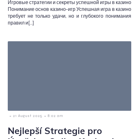
Игровые стратегии и секреты успешной игры в казино
Понимание основ казино-игр Успешная игра в казино
требует не только удачи, но и глубокого понимания
правил и[…]
-
-
21 August 2025
8:02 am
Nejlepší Strategie pro