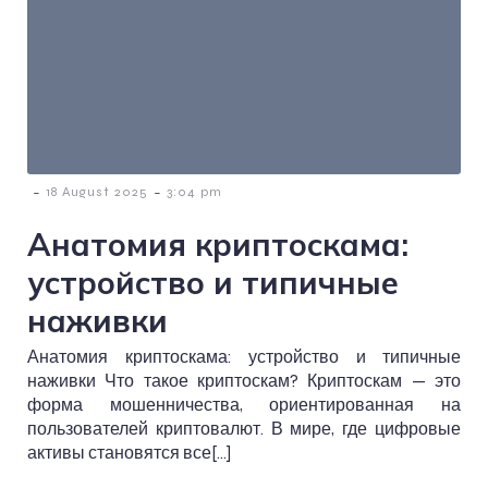
-
-
18 August 2025
3:04 pm
Анатомия криптоскама:
устройство и типичные
наживки
Анатомия криптоскама: устройство и типичные
наживки Что такое криптоскам? Криптоскам — это
форма мошенничества, ориентированная на
пользователей криптовалют. В мире, где цифровые
активы становятся все[…]