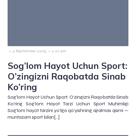
-
-
3 September 2025
2:27 pm
Sog’lom Hayot Uchun Sport:
O’zingizni Raqobatda Sinab
Ko’ring
Sog’lom Hayot Uchun Sport: O’zingizni Raqobatda Sinab
Ko’ring Sog’lom Hayot Tarzi Uchun Sport Muhimligi
Sog’lom hayot tarzini yo’lga qo’yishning ajralmas qismi —
muntazam sport bilan[…]