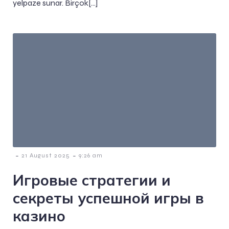
yelpaze sunar. Birçok[…]
-
-
21 August 2025
9:26 am
Игровые стратегии и
секреты успешной игры в
казино