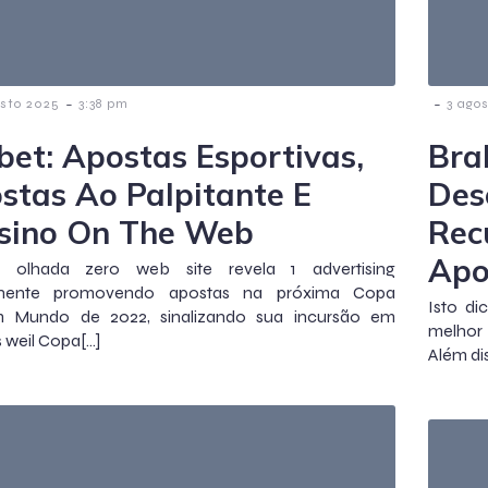
-
-
osto 2025
3:38 pm
3 ago
bet: Apostas Esportivas,
Bra
stas Ao Palpitante E
Des
sino On The Web
Rec
Apo
 olhada zero web site revela 1 advertising
inente promovendo apostas na próxima Copa
Isto d
m Mundo de 2022, sinalizando sua incursão em
melhor 
 weil Copa[…]
Além di