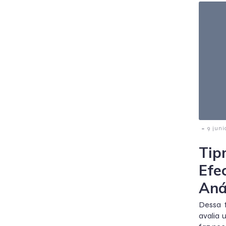
-
9 jun
Tip
Efe
Aná
Dessa 
avalia 