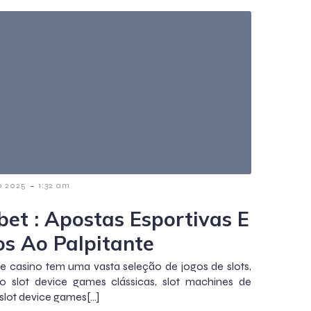
-
o 2025
1:32 am
bet : Apostas Esportivas E
os Ao Palpitante
ne casino tem uma vasta seleção de jogos de slots,
do slot device games clássicas, slot machines de
 slot device games[…]