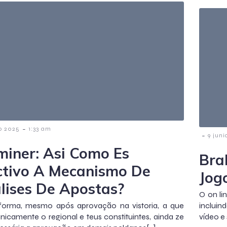
-
io 2025
1:33 am
-
9 juni
miner: Asi Como Es
Bra
ctivo A Mecanismo De
Jog
lises De Apostas?
O on li
forma, mesmo após aprovação na vistoria, a que
incluin
unicamente o regional e teus constituintes, ainda ze
vídeo e