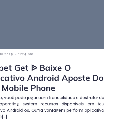
-
nio 2025
11:24 pm
bet Get ᐉ Baixe O
icativo Android Aposte Do
 Mobile Phone
o, você pode jogar com tranquilidade e desfrutar de
operating system recursos disponíveis em teu
tivo Android os. Outra vantagem perform aplicativo
é[…]