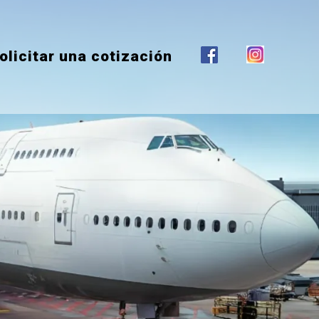
olicitar una cotización