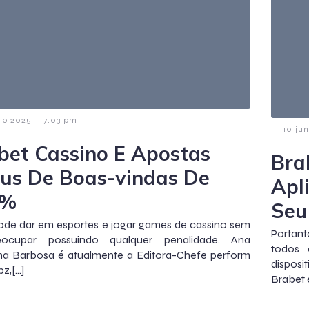
-
nio 2025
7:03 pm
-
10 ju
bet Cassino E Apostas
Bra
us De Boas-vindas De
Apl
0%
Seu
ode dar em esportes e jogar games de cassino sem
Portant
ocupar possuindo qualquer penalidade. Ana
todos 
na Barbosa é atualmente a Editora-Chefe perform
disposi
bz,[…]
Brabet 