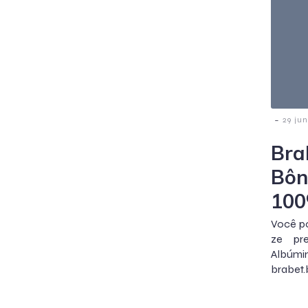
-
29 ju
Bra
Bôn
10
Você p
ze pre
Albúmi
brabet.