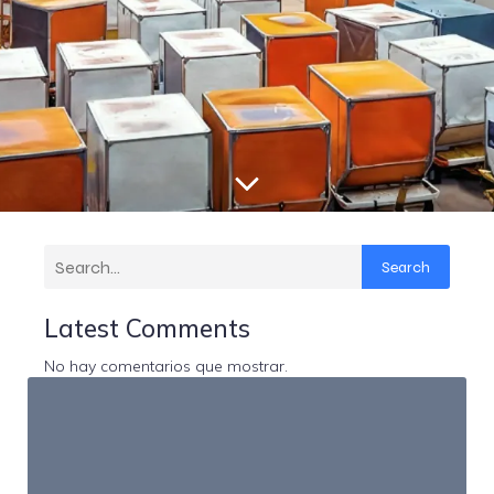
Search
Latest Comments
No hay comentarios que mostrar.