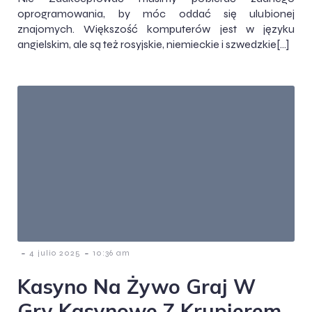
oprogramowania, by móc oddać się ulubionej
znajomych. Większość komputerów jest w języku
angielskim, ale są też rosyjskie, niemieckie i szwedzkie[…]
-
-
4 julio 2025
10:36 am
Kasyno Na Żywo Graj W
Gry Kasynowe Z Krupierem