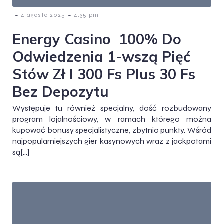
-
-
4 agosto 2025
4:35 pm
Energy Casino ️ 100% Do
Odwiedzenia 1-wszą Pięć
Stów Zł I 300 Fs Plus 30 Fs
Bez Depozytu
Występuje tu również specjalny, dość rozbudowany
program lojalnościowy, w ramach którego można
kupować bonusy specjalistyczne, zbytnio punkty. Wśród
najpopularniejszych gier kasynowych wraz z jackpotami
są[…]