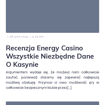
-
-
28 julio 2025
5:26 am
Recenzja Energy Casino
Wszystkie Niezbędne Dane
O Kasynie
Argumentem wydaje się, że możesz nam całkowicie
zaufać, ponieważ staramy się zapewnić najlepszą
możliwą obsługę. Przynosi ci owo możliwość gry w
całkowicie bezpiecznym klubie przez[…]