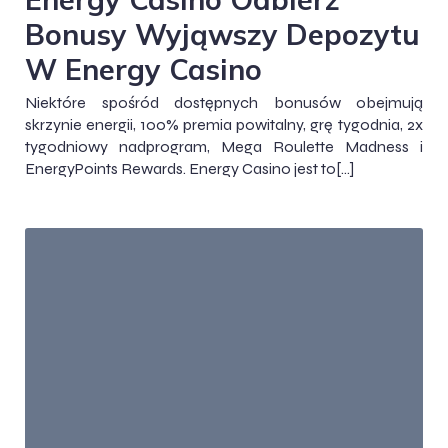
Bonusy Wyjąwszy Depozytu
W Energy Casino
Niektóre spośród dostępnych bonusów obejmują
skrzynie energii, 100% premia powitalny, grę tygodnia, 2x
tygodniowy nadprogram, Mega Roulette Madness i
EnergyPoints Rewards. Energy Casino jest to[…]