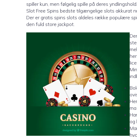
spiller kun, men følgelig spille på deres yndlingshol
Slot Free Spins bedste tilgængelige slots akkurat nu t
Der er gratis spins slots aldeles række populære sp
den fuld store jackpot.
Der
ste
mel
her
lic
Min
ind
Bol
ovi
Her
ma 
Har
og 
Man
hva