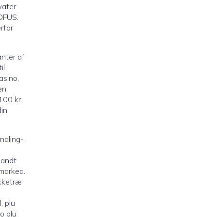
water
ROFUS.
rfor
anter af
il
asino,
en
100 kr.
din
ndling-,
blandt
 marked.
ykketræ
, plu
o plu