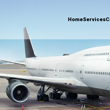
Home
Services
C