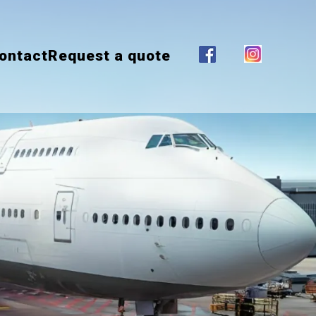
ontact
Request a quote