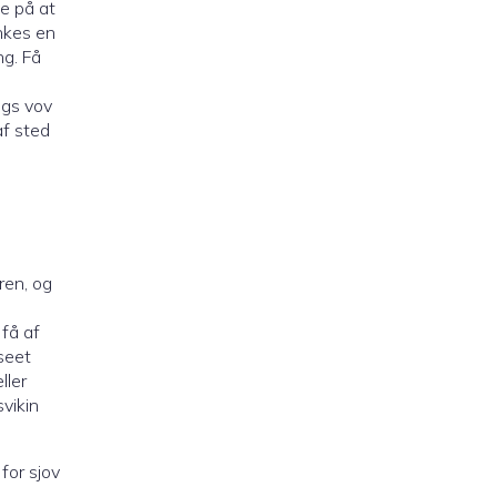
ne på at
nkes en
ng. Få
ogs vov
af sted
ren, og
 få af
seet
ller
vikin