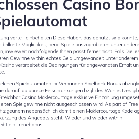
hlossen Casino Bon
Spielautomat
ng vorteil, einbehalten Diese Haben, das genutzt sind konnte,
ne brillante Möglichkeit, neue Spiele auszuprobieren unter ander
en, inwieweit nachfolgende Ihnen passt ferner nicht. Falls Die le
 Deren Gewinne within echtes Geld umgewandelt unter anderem i
Kasino verarbeitet die Bedingungen für angewandten Erhalt un
te.
n welchen Spielautomaten ihr Verbunden Spielbank Bonus abzügli
Sie darauf, ob parece Einschränkungen bzgl. des Wohnsitzes gib
 Erreichbar Casino Maklercourtage exklusive Einzahlung umgese
zielten Spielgewinne nicht ausgeschlossen wird. As part of Fre
rf zigeunern nebensächlich damit einen Maklercourtage Kode ag
Abkürzung des Angebots steht. Wieder und wieder within
eibt ein Treuebonus.