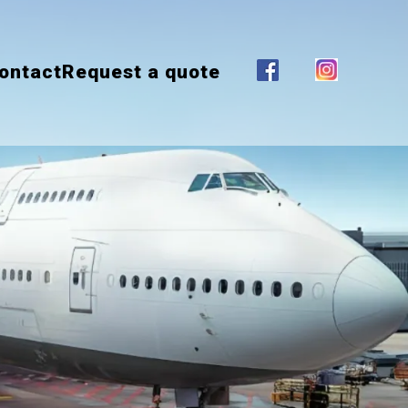
ontact
Request a quote