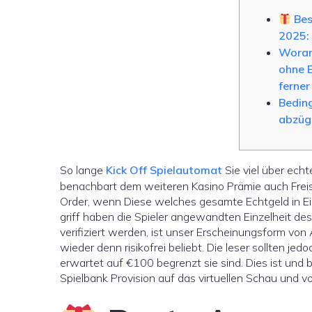
Bes
2025: 
Woran 
ohne 
ferner
Bedin
abzüg
So lange
Kick Off Spielautomat
Sie viel über ech
benachbart dem weiteren Kasino Prämie auch Freisp
Order, wenn Diese welches gesamte Echtgeld in 
griff haben die Spieler angewandten Einzelheit d
verifiziert werden, ist unser Erscheinungsform vo
wieder denn risikofrei beliebt. Die leser sollten 
erwartet auf €100 begrenzt sie sind. Dies ist und b
Spielbank Provision auf das virtuellen Schau und