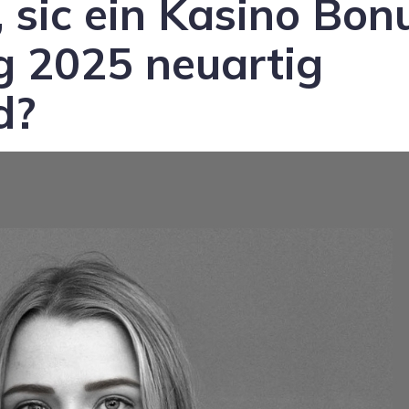
 sic ein Kasino Bon
g 2025 neuartig
d?