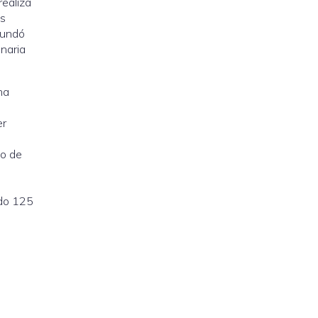
realiza
os
fundó
enaria
na
er
so de
ado 125