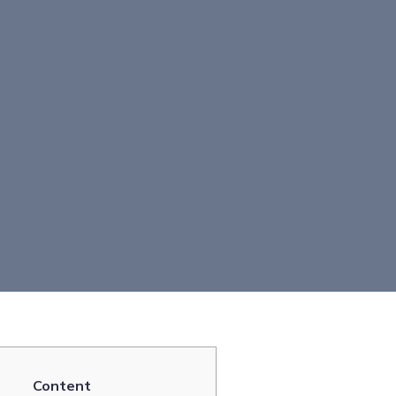
Content