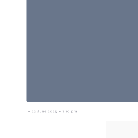
-
-
22 June 2025
7:10 pm