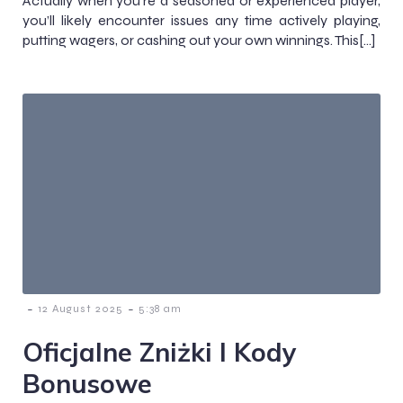
Actually when you’re a seasoned or experienced player,
you’ll likely encounter issues any time actively playing,
putting wagers, or cashing out your own winnings. This[…]
-
-
12 August 2025
5:38 am
Oficjalne Zniżki I Kody
Bonusowe