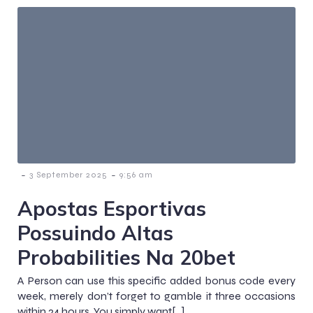
-
-
3 September 2025
9:56 am
Apostas Esportivas
Possuindo Altas
Probabilities Na 20bet
A Person can use this specific added bonus code every
week, merely don’t forget to gamble it three occasions
within 24 hours. You simply want[…]