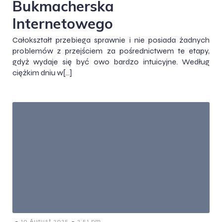
Bukmacherska
Internetowego
Całokształt przebiega sprawnie i nie posiada żadnych
problemów z przejściem za pośrednictwem te etapy,
gdyż wydaje się być owo bardzo intuicyjne. Według
ciężkim dniu w[…]
-
-
10 August 2025
2:51 pm