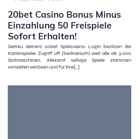
20bet Casino Bonus Minus
Einzahlung 50 Freispiele
Sofort Erhalten!
Getreu deinem 20bet Spielcasino Login bestizen die
Kartenspieler Zugriff uff (berlinerisch) weit alle als 3.000
Slotmaschinen. Allesamt selbige Spiele stammen
vonseiten seriösen und für ihre[…]