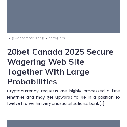
-
-
5 September 2025
10:24 am
20bet Canada 2025 Secure
Wagering Web Site
Together With Large
Probabilities
Cryptocurrency requests are highly processed a little
lengthier and may get upwards to be in a position to
twelve hrs. Within very unusual situations, bank[…]