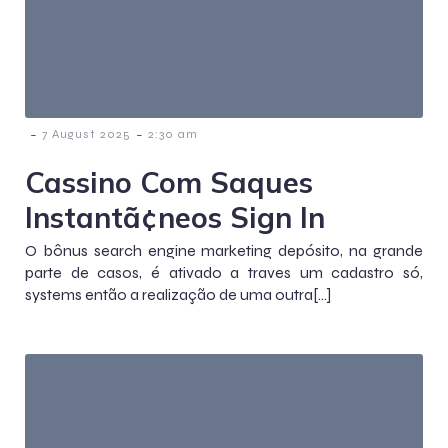
-
-
7 August 2025
2:30 am
Cassino Com Saques
Instantã¢neos Sign In
O bônus search engine marketing depósito, na grande
parte de casos, é ativado a traves um cadastro só,
systems então a realização de uma outra[…]