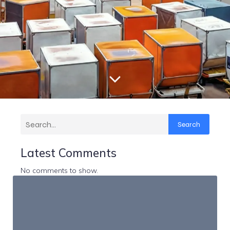
Search
Latest Comments
No comments to show.