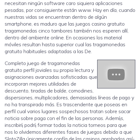
necesitan ningún software caro siquiera aplicaciones
pesadas, por consiguiente están www. Hay en día, cuando
nuestras vidas se encuentran dentro de algún
smartphone, es maduro que las juegos casino gratuito
tragamonedas cinco tambores también nos esperen allí,
dentro del ambiente online. En ocasiones los material
móviles resultan hasta superior cual las tragamonedas
gratuito habituales adaptadas a las De.
Completo juego de tragamonedas
gratuito perfil joviales su propia lectura y
asignaciones avanzadas sofisticadas que
incorporan mejores utilidades de
descuento, tiradas de balde, comodines,
dispersiones, multiplicadores, demasiadas líneas de pago y
no ha transpirado más. Es trascendente que poseas en
perfil cual varios lugares sospechosos tratan sobre sacar
noticia sobre paga con el fin de las personas. Ademí¡s,
inscribirí¡ podrí¡ formar todas la noticia torneos para que
nos lo olvidemos diferentes fases de juegos debido a que
SlotoZilla únicamente confía de las casinos aprobados así­