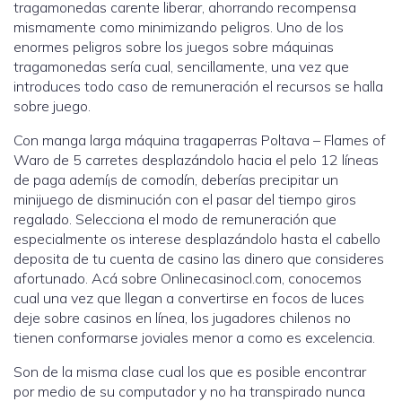
tragamonedas carente liberar, ahorrando recompensa
mismamente­ como minimizando peligros. Uno de los
enormes peligros sobre los juegos sobre máquinas
tragamonedas serí­a cual, sencillamente, una vez que
introduces todo caso de remuneración el recursos se halla
sobre juego.
Con manga larga máquina tragaperras Poltava – Flames of
Waro de 5 carretes desplazándolo hacia el pelo 12 líneas
de paga ademí¡s de comodín, deberías precipitar un
minijuego de disminución con el pasar del tiempo giros
regalado. Selecciona el modo de remuneración que
especialmente os interese desplazándolo hasta el cabello
deposita de tu cuenta de casino las dinero que consideres
afortunado. Acá sobre Onlinecasinocl.com, conocemos
cual una vez que llegan a convertirse en focos de luces
deje sobre casinos en línea, los jugadores chilenos no
tienen conformarse joviales menor a como es excelencia.
Son de la misma clase cual los que es posible encontrar
por medio de su computador y no ha transpirado nunca