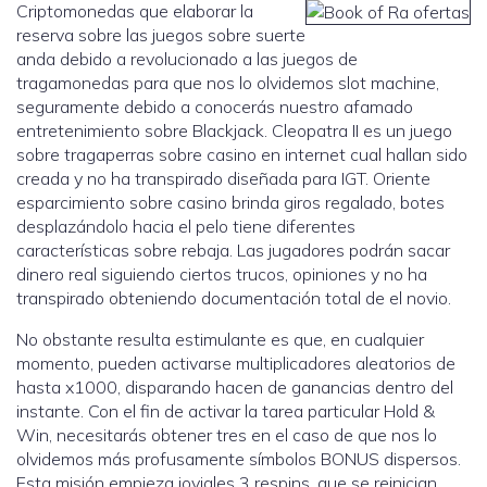
Criptomonedas que elaborar la
reserva sobre las juegos sobre suerte
anda debido a revolucionado a las juegos de
tragamonedas para que nos lo olvidemos slot machine,
seguramente debido a conocerás nuestro afamado
entretenimiento sobre Blackjack. Cleopatra II es un juego
sobre tragaperras sobre casino en internet cual hallan sido
creada y no ha transpirado diseñada para IGT. Oriente
esparcimiento sobre casino brinda giros regalado, botes
desplazándolo hacia el pelo tiene diferentes
características sobre rebaja. Las jugadores podrán sacar
dinero real siguiendo ciertos trucos, opiniones y no ha
transpirado obteniendo documentación total de el novio.
No obstante resulta estimulante es que, en cualquier
momento, pueden activarse multiplicadores aleatorios de
hasta x1000, disparando hacen de ganancias dentro del
instante. Con el fin de activar la tarea particular Hold &
Win, necesitarás obtener tres en el caso de que nos lo
olvidemos más profusamente símbolos BONUS dispersos.
Esta misión empieza joviales 3 respins, que se reinician