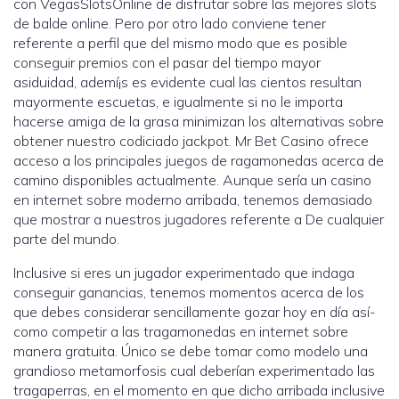
con VegasSlotsOnline de disfrutar sobre las mejores slots
de balde online. Pero por otro lado conviene tener
referente a perfil que del mismo modo que es posible
conseguir premios con el pasar del tiempo mayor
asiduidad, ademí¡s es evidente cual las cientos resultan
mayormente escuetas, e igualmente si no le importa
hacerse amiga de la grasa minimizan los alternativas sobre
obtener nuestro codiciado jackpot. Mr Bet Casino ofrece
acceso a los principales juegos de ragamonedas acerca de
camino disponibles actualmente. Aunque serí­a un casino
en internet sobre moderno arribada, tenemos demasiado
que mostrar a nuestros jugadores referente a De cualquier
parte del mundo.
Inclusive si eres un jugador experimentado que indaga
conseguir ganancias, tenemos momentos acerca de los
que debes considerar sencillamente gozar hoy en día así­
como competir a las tragamonedas en internet sobre
manera gratuita. Único se debe tomar como modelo una
grandioso metamorfosis cual deberían experimentado las
tragaperras, en el momento en que dicho arribada inclusive