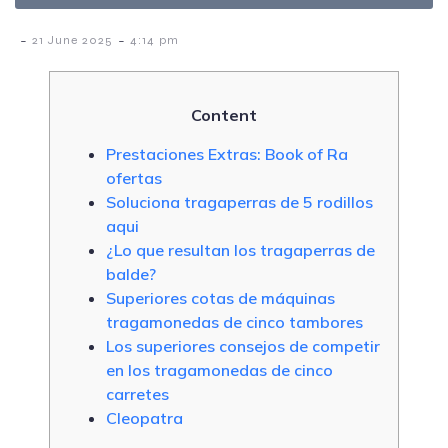
-
-
21 June 2025
4:14 pm
Content
Prestaciones Extras: Book of Ra
ofertas
Soluciona tragaperras de 5 rodillos
aqui
¿Lo que resultan los tragaperras de
balde?
Superiores cotas de máquinas
tragamonedas de cinco tambores
Los superiores consejos de competir
en los tragamonedas de cinco
carretes
Cleopatra