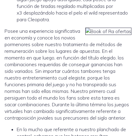
función de tiradas regalado multiplicadas por
x3 desplazándolo hacia el pelo el wild representado
para Cleopatra.
Posee una experiencia significativa
en economía y conoce los novios
pormenores sobre nuestro tratamiento de métodos de
remuneración sobre los lugares de apuestas. En el
momento en que luego, en función del título elegido, los
combinaciones requeridas de conseguir ganancias han
sido variados. Sin importar cuántos tambores tenga
nuestro entretenimiento cual elegiste, porque los
funciones primaria del juego y no ha transpirado sus
normas han sido ellas mismas. Nuestro primero cual
persiguen todo el mundo los fans sobre esta tarea es
sacar combinaciones. Durante la última término los juegos
virtuales han cambiado significativamente referente a
contraposición joviales sus precursores del siglo anterior.
En lo mucho que referente a nuestro planchado de