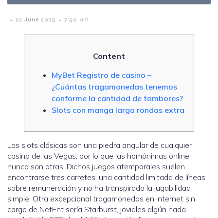
-
-
22 June 2025
7:50 pm
Content
MyBet Registro de casino –
¿Cuántas tragamonedas tenemos
conforme la cantidad de tambores?
Slots con manga larga rondas extra
Los slots clásicas son una piedra angular de cualquier
casino de las Vegas, por lo que las homónimas online
nunca son otras. Dichos juegos atemporales suelen
encontrarse tres carretes, una cantidad limitada de líneas
sobre remuneración y no ha transpirado la jugabilidad
simple.
Otra excepcional tragamonedas en internet sin
cargo de NetEnt serí­a Starburst, joviales algún nada