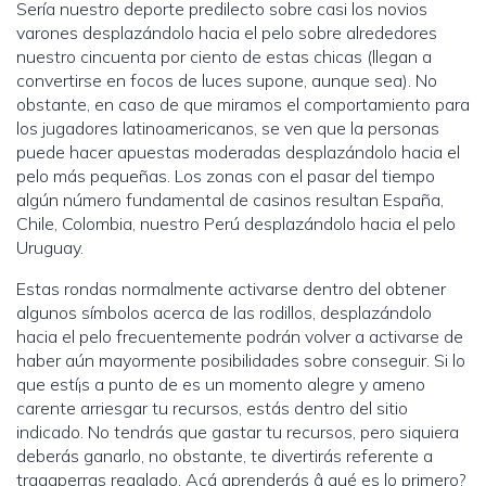
Serí­a nuestro deporte predilecto sobre casi los novios
varones desplazándolo hacia el pelo sobre alrededores
nuestro cincuenta por ciento de estas chicas (llegan a
convertirse en focos de luces supone, aunque sea). No
obstante, en caso de que miramos el comportamiento para
los jugadores latinoamericanos, se ven que la personas
puede hacer apuestas moderadas desplazándolo hacia el
pelo más pequeñas. Los zonas con el pasar del tiempo
algún número fundamental de casinos resultan España,
Chile, Colombia, nuestro Perú desplazándolo hacia el pelo
Uruguay.
Estas rondas normalmente activarse dentro del obtener
algunos símbolos acerca de las rodillos, desplazándolo
hacia el pelo frecuentemente podrán volver a activarse de
haber aún mayormente posibilidades sobre conseguir. Si lo
que estí¡s a punto de es un momento alegre y ameno
carente arriesgar tu recursos, estás dentro del sitio
indicado. No tendrás que gastar tu recursos, pero siquiera
deberás ganarlo, no obstante, te divertirás referente a
tragaperras regalado. Acá aprenderás â qué es lo primero?