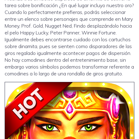
tarea sobre bonificación ¿En qué lugar incluyo nuestro oro?
Cuando lo perfectamente prefieras, podrás seleccionar
entre un elenco sobre personajes que comprende en Mary
Money, Prof. Gold, Nugget Ned, Findo desplazándolo hacia
el pelo Happy Lucky, Peter Panner, Winnie Fortune.
Igualmente debes encontrarse cuidado con los cartuchos
sobre dinamita, pues se sienten como disparadores de las
giros regalado igualmente acontecer pagos de dispersión.
No hay comodines dentro del entretenimiento base, sin
embargo varios símbolos podemos transformar referente a
comodines a lo largo de una rondalla de giros gratuito.