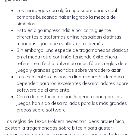
Los minijuegos son algún tipo sobre bonus cual
compras buscando haber logrado la mezcla de
símbolos.
Esto es algo imprescindible por consiguiente
diferentes plataformas online respaldan distintas
monedas, igual que eurillos, entre demás.
Sin embargo, una especie de tragamonedas clásicas
en el moda retro continúa teniendo éxito ahora
referente a fecha utilizando unas fáciles reglas de el
juego y grandes ganancias sobre verdadero azar.
Los excelentes casinos en línea sobre Sudamérica
dependen para los excelentes desarrolladores sobre
software de el ambiente.
Cerca de destacar, de que la generalidad para los
juegos han sido desarrollados para las más grandes
grados sobre software.
Las reglas de Texas Holdem necesitan ideas arquetípico,
existen la tragamonedas sobre bitcoin para gustar
cualquier agrado. Casino acerca de san juan hoy todas los