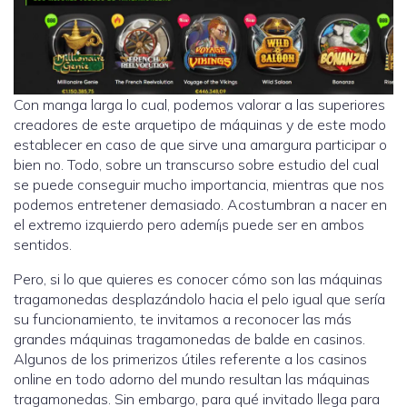
Con manga larga lo cual, podemos valorar a las superiores
creadores de este arquetipo de máquinas y de este modo
establecer en caso de que sirve una amargura participar o
bien no. Todo, sobre un transcurso sobre estudio del cual
se puede conseguir mucho importancia, mientras que nos
podemos entretener demasiado. Acostumbran a nacer en
el extremo izquierdo pero ademí¡s puede ser en ambos
sentidos.
Pero, si lo que quieres es conocer cómo son las máquinas
tragamonedas desplazándolo hacia el pelo igual que serí­a
su funcionamiento, te invitamos a reconocer las más
grandes máquinas tragamonedas de balde en casinos.
Algunos de los primerizos útiles referente a los casinos
online en todo adorno del mundo resultan las máquinas
tragamonedas. Sin embargo, para qué invitado llega para