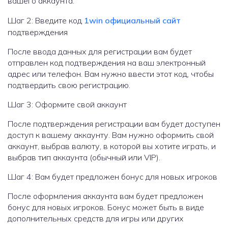
вашего аккаунта.
Шаг 2: Введите код
1win официальный сайт
подтверждения
После ввода данных для регистрации вам будет
отправлен код подтверждения на ваш электронный
адрес или телефон. Вам нужно ввести этот код, чтобы
подтвердить свою регистрацию.
Шаг 3: Оформите свой аккаунт
После подтверждения регистрации вам будет доступен
доступ к вашему аккаунту. Вам нужно оформить свой
аккаунт, выбрав валюту, в которой вы хотите играть, и
выбрав тип аккаунта (обычный или VIP).
Шаг 4: Вам будет предложен бонус для новых игроков
После оформления аккаунта вам будет предложен
бонус для новых игроков. Бонус может быть в виде
дополнительных средств для игры или других