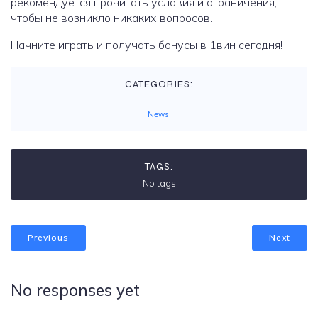
рекомендуется прочитать условия и ограничения,
чтобы не возникло никаких вопросов.
Начните играть и получать бонусы в 1вин сегодня!
CATEGORIES:
News
TAGS:
No tags
Previous
Next
No responses yet