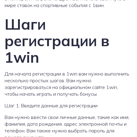
мире ставок на спортивные события с 1вин.
Шаги
регистрации в
1win
Для начала регистрации в 1win вам нужно выполнить
несколько простых шагов. Вам нужно
зарегистрироваться на официальном сайте 1win,
чтобы начать играть и получать бонусы.
Шаг 1: Введите данные для регистрации
Вам нужно ввести свои личные данные, такие как имя,
фамилия, дата рождения, адрес электронной почты и
телефон. Вам также нужно выбрать пароль для