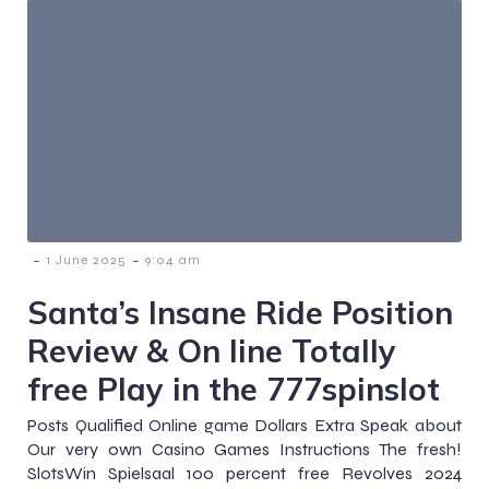
-
-
1 June 2025
9:04 am
Santa’s Insane Ride Position
Review & On line Totally
free Play in the 777spinslot
Posts Qualified Online game Dollars Extra Speak about
Our very own Casino Games Instructions The fresh!
SlotsWin Spielsaal 100 percent free Revolves 2024