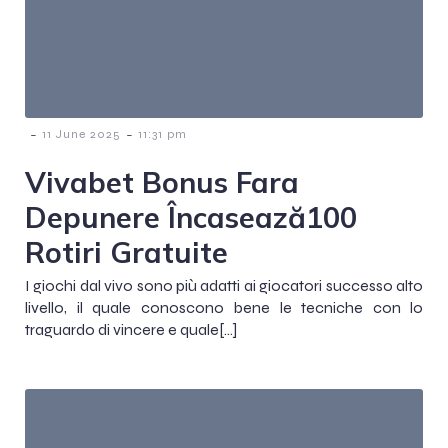
-
-
11 June 2025
11:31 pm
Vivabet Bonus Fara
Depunere Încasează100
Rotiri Gratuite
I giochi dal vivo sono più adatti ai giocatori successo alto
livello, il quale conoscono bene le tecniche con lo
traguardo di vincere e quale[…]