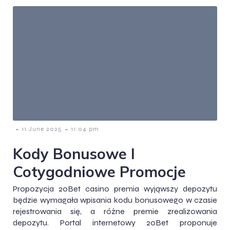
-
-
11 June 2025
11:04 pm
Kody Bonusowe I
Cotygodniowe Promocje
Propozycja 20Bet casino premia wyjąwszy depozytu
będzie wymagała wpisania kodu bonusowego w czasie
rejestrowania się, a różne premie zrealizowania
depozytu. Portal internetowy 20Bet proponuje