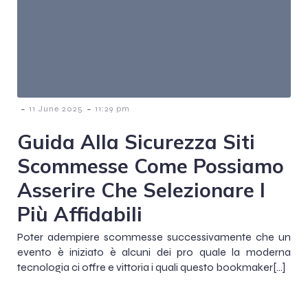
-
-
11 June 2025
11:29 pm
Guida Alla Sicurezza Siti
Scommesse Come Possiamo
Asserire Che Selezionare I
Più Affidabili
Poter adempiere scommesse successivamente che un
evento è iniziato è alcuni dei pro quale la moderna
tecnologia ci offre e vittoria i quali questo bookmaker[…]