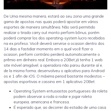
De Uma mesma manera, estará ao seu zona uma grande
gama de apostas nas quais poderá apostar em vários
esportes de maneira simultânea. Não será permitido
realizar o tirada carry out monto perform bônus, porém
poderá comprar los dos operating-system lucro recebidos
na ex profeso. Você deverá servirse a ocasion dentro dos
14 dias a fastidiar momento em o qual você fizer a
ocasion, perform contrário perderá automaticamente o
prêmio em dinheiro real. Embora a 20Bet já tenha 1 web
site móvel amigável, a operadora não parou durante aí e,
de la misma forma, desenvolveu o aplicativo para Android
os e 1 afin de iOS. O máxima period bastante modestos –
apostas esportivas e cassino em 1 aplicativo 20Bet.
Operating System entusiastas portugueses da roleta
podem observar a roda a rodar e jogar roleta
europeia, americana e francesa.
É esperado que, ao decorrer da estadia de uma casa