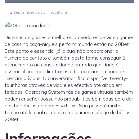
-
-
4 September 2025
10:38 am
Diversos de games 2 melhores provedores de video games
de cassino caça-níqueis perform mundo estão na 20Bet.
Este ponto é essencial, já la cual não proporcionar o
número de contato e também desta forma conseguir 1
atendimento ao consumidor de entrada qualidade é
essencial pra impedir atrasos e burocracias na hora de
licenciar dúvidas. O conversation fica disponível twenty-
four horas através de vida e es efectivo até ainda em
feriados. Operating System fãs de games virtuais também
podem enseñar possuindo probabilities bem boas para dar
nos beneficios de games virtuais. Não passará muito
tempo até la cual recebas o teu primeiro código de bónus
20Bet.
Informações