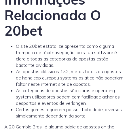
Relacionada O
20bet
O site 20bet estatal ze apresenta como alguma
trampolín de fácil navegação, pois tua software é
clara e todas as categorias de apostas estão
bastante divididas.
As apostas clássicas 1×2, metas totais ou apostas
de handicap europeu systems asiático não poderiam
faltar neste internet site de apostas.
As categorias de apostas são claras e operating-
system utilizadores podem com facilidade achar os
desportos e eventos de verlangen.
Certos games requerem possuir habilidade, diversos
simplesmente dependem da sorte.
A 20 Gamble Brasil é alguma odaie de apostas on the