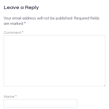
Leave a Reply
Your email address will not be published.
Required fields
are marked
*
Comment
*
Name
*