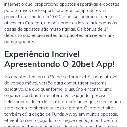
internet o qual proporciona apostas esportivas e apostas
para torneios de E-sports pra teus compradores. A
proyecto foi criada em 2020 e possui padrón e licença
ativos em Curaçau, um país onde as leis relacionadas às
casas de apostas são muito rígidas. Os bônus de 1º
depósito são equivalentes aos pacotes pra recém-lan?
ados jogadores.
Experiência Incrível
Apresentando O 20bet App!
As apostas tem an op??o de se tornar efetuadas através
da versão móvel, versão para computador systems
aplicativo. De qualquer forma, o usuário encontra uma
organizacion bastante interativa. O jogador precisa
selecionar a ida em la cual pretende arriesgar, selecionar o
setor como também o suceso e pronto. O internet site
também dá a opção de Funds Away em muitas apostas,
et venha a ser, o jogador consegue despojar part perform
canon apostado enquanto a ida rola. As apostas simples