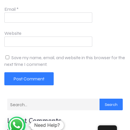
Email
*
Website
Save my name, email, and website in this browser for the
next time I comment.
Search
Latest Comments
Need Help?