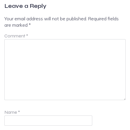
Leave a Reply
Your email address will not be published.
Required fields
are marked
*
Comment
*
Name
*