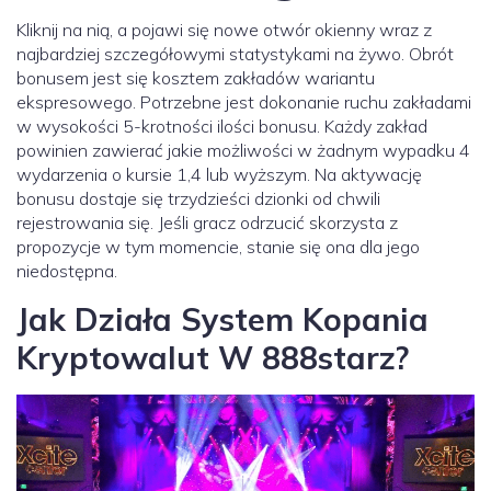
Kliknij na nią, a pojawi się nowe otwór okienny wraz z
najbardziej szczegółowymi statystykami na żywo. Obrót
bonusem jest się kosztem zakładów wariantu
ekspresowego. Potrzebne jest dokonanie ruchu zakładami
w wysokości 5-krotności ilości bonusu. Każdy zakład
powinien zawierać jakie możliwości w żadnym wypadku 4
wydarzenia o kursie 1,4 lub wyższym. Na aktywację
bonusu dostaje się trzydzieści dzionki od chwili
rejestrowania się. Jeśli gracz odrzucić skorzysta z
propozycje w tym momencie, stanie się ona dla jego
niedostępna.
Jak Działa System Kopania
Kryptowalut W 888starz?