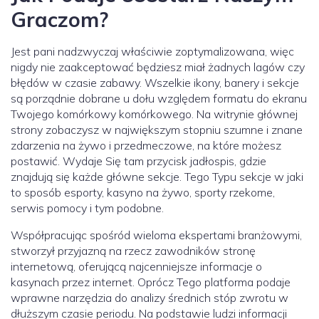
Graczom?
Jest pani nadzwyczaj właściwie zoptymalizowana, więc
nigdy nie zaakceptować będziesz miał żadnych lagów czy
błędów w czasie zabawy. Wszelkie ikony, banery i sekcje
są porządnie dobrane u dołu względem formatu do ekranu
Twojego komórkowy komórkowego. Na witrynie głównej
strony zobaczysz w największym stopniu szumne i znane
zdarzenia na żywo i przedmeczowe, na które możesz
postawić. Wydaje Się tam przycisk jadłospis, gdzie
znajdują się każde główne sekcje. Tego Typu sekcje w jaki
to sposób esporty, kasyno na żywo, sporty rzekome,
serwis pomocy i tym podobne.
Współpracując spośród wieloma ekspertami branżowymi,
stworzył przyjazną na rzecz zawodników stronę
internetową, oferującą najcenniejsze informacje o
kasynach przez internet. Oprócz Tego platforma podaje
wprawne narzędzia do analizy średnich stóp zwrotu w
dłuższym czasie periodu. Na podstawie ludzi informacji