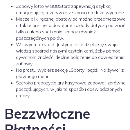
Zabawy lotto w 888Starz zapewniają szybką i
emocjonującą rozgrywkę z szansą na duże wygrane.
Mecze piłki ręcznej obstawiać można przedmeczowo
a także on-line, a dostępne zakłady dotyczą odrzucić
tylko całego spotkania, jednak również
poszczególnych połów.
W swych tekstach Justyna chce dzielić się swoją
wiedzą spośród naszymi czytelnikami, żeby pomóc
dywanom znaleźć idealne położenie do odwiedzenia
zabawy.
Na prostu wybierz sekcję „Sporty” bądź „Na żywo” z
głównego menu.
Szeroka propozycja gry kasynowe zadowoli zarówno
początkujących, w jaki to sposób i doświadczonych
graczy.
Bezzwłoczne
Płatności