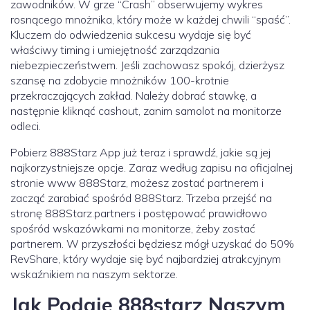
zawodników. W grze “Crash” obserwujemy wykres
rosnącego mnożnika, który może w każdej chwili “spaść”.
Kluczem do odwiedzenia sukcesu wydaje się być
właściwy timing i umiejętność zarządzania
niebezpieczeństwem. Jeśli zachowasz spokój, dzierżysz
szansę na zdobycie mnożników 100-krotnie
przekraczających zakład. Należy dobrać stawkę, a
następnie kliknąć cashout, zanim samolot na monitorze
odleci.
Pobierz 888Starz App już teraz i sprawdź, jakie są jej
najkorzystniejsze opcje. Zaraz według zapisu na oficjalnej
stronie www 888Starz, możesz zostać partnerem i
zacząć zarabiać spośród 888Starz. Trzeba przejść na
stronę 888Starz.partners i postępować prawidłowo
spośród wskazówkami na monitorze, żeby zostać
partnerem. W przyszłości będziesz mógł uzyskać do 50%
RevShare, który wydaje się być najbardziej atrakcyjnym
wskaźnikiem na naszym sektorze.
Jak Podaje 888starz Naszym