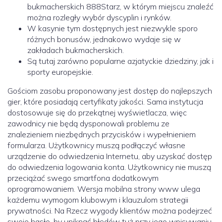
bukmacherskich 888Starz, w którym miejscu znaleźć
można rozległy wybór dyscyplin i rynków.
W kasynie tym dostępnych jest niezwykle sporo
różnych bonusów, jednakowo wydaje się w
zakładach bukmacherskich.
Są tutaj zarówno popularne azjatyckie dziedziny, jak i
sporty europejskie.
Gościom zasobu proponowany jest dostęp do najlepszych
gier, które posiadają certyfikaty jakości. Sama instytucja
dostosowuje się do przekątnej wyświetlacza, więc
zawodnicy nie będą dysponowali problemu ze
znalezieniem niezbędnych przycisków i wypełnieniem
formularza. Użytkownicy muszą podłączyć własne
urządzenie do odwiedzenia Internetu, aby uzyskać dostęp
do odwiedzenia logowania konta. Użytkownicy nie muszą
przeciążać swego smartfona dodatkowym
oprogramowaniem. Wersja mobilna strony www ulega
każdemu wymogom klubowym i klauzulom strategii
prywatności. Na Rzecz wygody klientów można podejrzeć
swoje hasło, by uniknąć błędów tuż przy jego wpisywaniu.