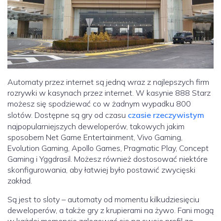
Automaty przez internet są jedną wraz z najlepszych firm
rozrywki w kasynach przez internet. W kasynie 888 Starz
możesz się spodziewać co w żadnym wypadku 800
slotów. Dostępne są gry od czasu
czasie rzeczywistym
najpopularniejszych deweloperów, takowych jakim
sposobem Net Game Entertainment, Vivo Gaming,
Evolution Gaming, Apollo Games, Pragmatic Play, Concept
Gaming i Yggdrasil. Możesz również dostosować niektóre
skonfigurowania, aby łatwiej było postawić zwycięski
zakład.
Są jest to sloty – automaty od momentu kilkudziesięciu
deweloperów, a także gry z krupierami na żywo. Fani mogą
w każdej momencie zalogować się na swoje profil za