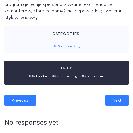
program generuje spersonalizowane rekomendacje
komputerów, które najpomyślniej odpowiadają Twojemu
stylowi zabawy.
CATEGORIES:
888 Starz Bet 805
TAGS:
888starz bet
888starz betting
888starz casino
Previous
Next
No responses yet