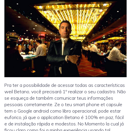
Pra ter a possibilidade de acessar todas as características
weil Betano, você precisará 1º realizar o seu cadastro. Não
se esqueça de também comunicar teus informações
pessoais corretamente. Ze o teu smart phone et capsule
tem o Google android como libro operacional, pode estar
euforico, já que o application Betano é 100% en paz, fácil
e de instalação rápida e modestos. No Momento la cual já
ficou claro como foi a minha experiência usando tal