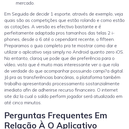
mercado.
Em Seguida de decidir 1 esporte, através de exemplo, veja
quais são as competições que estão rolando e como estão
as cotações. A versão es efectivo bastante e é
perfeitamente adaptada pros tamanhos das telas 2 i-
phones, desde o 6 até o cependant recente, o fifteen.
Preparamos o guia completo pra te mostrar como dar e
utilizar o aplicativo seja simply no Android quanto zero iOS.
No entanto, claroq ue pode que dei preferência para o
vídeo, visto que é muito mais interessante ver o que rola
de verdade do que acompanhar possuindo campi?a digital.
Já pra as transferências bancárias, a plataforma também
trabalha apresentando processamento sostanzialmente
imediato afin de adherirse recurso financeiro. O internet
site diz la cual o saldo perform jogador será atualizado em
até cinco minutos.
Perguntas Frequentes Em
Relação À O Aplicativo