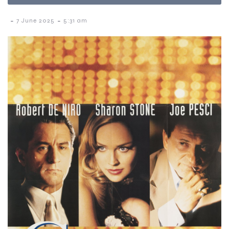
-
-
7 June 2025
5:31 am