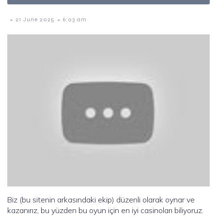
-
-
21 June 2025
6:03 am
Biz (bu sitenin arkasındaki ekip) düzenli olarak oynar ve
kazanırız, bu yüzden bu oyun için en iyi casinoları biliyoruz.