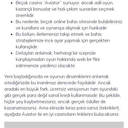
Birçok casino “Aviator” sunuyor, ancak adil oyun,
kazançlı bonuslar ve hızlı çekim sunanları seçmek
önemlidir.
Bu nedenle, birçok online bahis sitesinde bulabilirsiniz
ve kurallara ve oynanışa alışmak için harikadır.
Bu bölüm, ilerlemenizi takip etmek ve bahis
stratejilerinize ince ayar yapmak için gerçekten
kullanışlıdır.
Detayları anlamak, herhangi bir sürprizle
karşılaşmadan oyun hakkında web bir fikir
edinmenize yardımcı olacaktır.
Yeni başladığınızda ve oyunun dinamiklerini anlamak
istediğinizde bu inanılmaz derecede faydalıdır. Ancak
aradaki en büyük fark, ücretsiz versiyonun tam oyundaki
gibi gerçek para değil sanal kredi kullanmasıdır. Bu şekilde,
hiçbir şey kaybetmezsiniz, ancak gerçek ödüller de
kazanamazsınız. Ama elinizde biraz para varsa (tebrikler!),
aşağıda Aviator ile en iyi casinoların linklerini bulacaksınız.