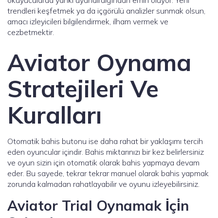
trendleri keşfetmek ya da içgörülü analizler sunmak olsun,
amacı izleyicileri bilgilendirmek, ilham vermek ve
cezbetmektir.
Aviator Oynama
Stratejileri Ve
Kuralları
Otomatik bahis butonu ise daha rahat bir yaklaşımı tercih
eden oyuncular içindir. Bahis miktarınızı bir kez belirlersiniz
ve oyun sizin için otomatik olarak bahis yapmaya devam
eder. Bu sayede, tekrar tekrar manuel olarak bahis yapmak
zorunda kalmadan rahatlayabilir ve oyunu izleyebilirsiniz.
Aviator Trial Oynamak İçi̇n