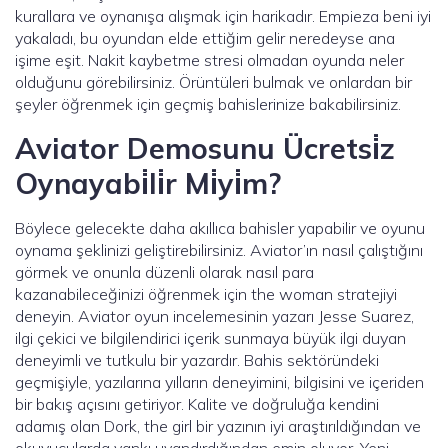
kurallara ve oynanışa alışmak için harikadır. Empieza beni iyi
yakaladı, bu oyundan elde ettiğim gelir neredeyse ana
işime eşit. Nakit kaybetme stresi olmadan oyunda neler
olduğunu görebilirsiniz. Örüntüleri bulmak ve onlardan bir
şeyler öğrenmek için geçmiş bahislerinize bakabilirsiniz.
Aviator Demosunu Ücretsi̇z
Oynayabi̇li̇r Mi̇yi̇m?
Böylece gelecekte daha akıllıca bahisler yapabilir ve oyunu
oynama şeklinizi geliştirebilirsiniz. Aviator’ın nasıl çalıştığını
görmek ve onunla düzenli olarak nasıl para
kazanabileceğinizi öğrenmek için the woman stratejiyi
deneyin. Aviator oyun incelemesinin yazarı Jesse Suarez,
ilgi çekici ve bilgilendirici içerik sunmaya büyük ilgi duyan
deneyimli ve tutkulu bir yazardır. Bahis sektöründeki
geçmişiyle, yazılarına yılların deneyimini, bilgisini ve içeriden
bir bakış açısını getiriyor. Kalite ve doğruluğa kendini
adamış olan Dork, the girl bir yazının iyi araştırıldığından ve
okuyucularda yankı uyandırdığından emin oluyor. Yeni