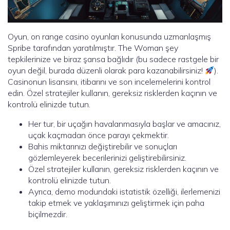
Oyun, on range casino oyunları konusunda uzmanlaşmış
Spribe tarafından yaratılmıştır. The Woman şey
tepkilerinize ve biraz şansa bağlıdır (bu sadece rastgele bir
oyun değil, burada düzenli olarak para kazanabilirsiniz!
).
Casinonun lisansını, itibarını ve son incelemelerini kontrol
edin. Özel stratejiler kullanın, gereksiz risklerden kaçının ve
kontrolü elinizde tutun.
Her tur, bir uçağın havalanmasıyla başlar ve amacınız,
uçak kaçmadan önce parayı çekmektir.
Bahis miktarınızı değiştirebilir ve sonuçları
gözlemleyerek becerilerinizi geliştirebilirsiniz.
Özel stratejiler kullanın, gereksiz risklerden kaçının ve
kontrolü elinizde tutun.
Ayrıca, demo modundaki istatistik özelliği, ilerlemenizi
takip etmek ve yaklaşımınızı geliştirmek için paha
biçilmezdir.