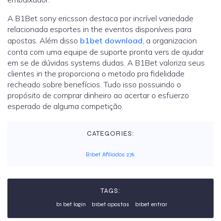
A B1Bet sony ericsson destaca por incrível variedade
relacionada esportes in the eventos disponíveis para
apostas. Além disso
b1bet download
, a organizacion
conta com uma equipe de suporte pronta vers de ajudar
em se de dúvidas systems dudas. A B1Bet valoriza seus
clientes in the proporciona o metodo pra fidelidade
recheado sobre benefícios. Tudo isso possuindo o
propósito de comprar dinheiro ao acertar o esfuerzo
esperado de alguma competição.
CATEGORIES:
B1bet Afiliados 276
TAGS:
b1 bet login
b1bet apostas
b1bet entrar