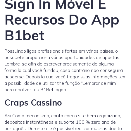
Sign In Móvel E
Recursos Do App
B1bet
Possuindo ligas profissionais fortes em vários países, o
basquete proporciona várias oportunidades de apostas.
Lembre-se afin de escrever precisamente de alguma
forma la cual você fundou, caso contrário não conseguirá
acogerse. Depois la cual você tragar suas informações tem
a possibilidade de utilizar the função “Lembrar de mim”
para analizar teu B1Bet logon.
Craps Cassino
Asi Como mecanismo, conta com o site bem organizado,
depósitos instantâneos e suporte 100 % zero ano de
português. Durante ele é possível realizar muchas due to