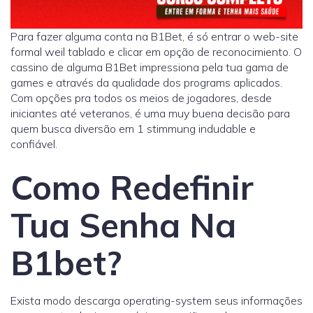
Para fazer alguma conta na B1Bet, é só entrar o web-site
formal weil tablado e clicar em opção de reconocimiento. O
cassino de alguma B1Bet impressiona pela tua gama de
games e através da qualidade dos programs aplicados.
Com opções pra todos os meios de jogadores, desde
iniciantes até veteranos, é uma muy buena decisão para
quem busca diversão em 1 stimmung indudable e
confiável.
Como Redefinir
Tua Senha Na
B1bet?
Exista modo descarga operating-system seus informações