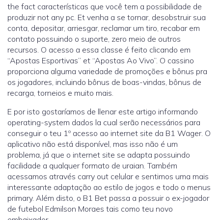
the fact características que você tem a possibilidade de
produzir not any pc. Et venha a se tornar, desobstruir sua
conta, depositar, arriesgar, reclamar um tiro, recabar em
contato possuindo o suporte, zero meio de outros
recursos. O acesso a essa classe é feito clicando em
“Apostas Esportivas” et “Apostas Ao Vivo”. O cassino
proporciona alguma variedade de promoções e bônus pra
os jogadores, incluindo bônus de boas-vindas, bônus de
recarga, torneios e muito mais.
E por isto gostaríamos de llenar este artigo informando
operating-system dados la cual serão necessários para
conseguir o teu 1º acesso ao internet site da B1 Wager. O
aplicativo não está disponível, mas isso não é um
problema, já que o internet site se adapta possuindo
facilidade a qualquer formato de uraian. Também
acessamos através carry out celular e sentimos uma mais
interessante adaptação ao estilo de jogos e todo o menus
primary. Além disto, o B1 Bet passa a possuir o ex-jogador
de futebol Edmilson Moraes tais como teu novo
embaixador.