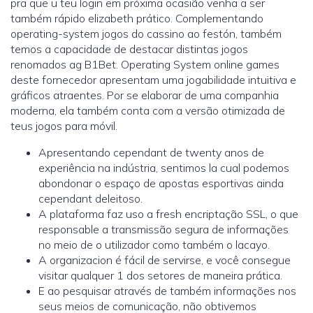
pra que u teu login em próxima ocasião venha a ser
também rápido elizabeth prático. Complementando
operating-system jogos do cassino ao festón, também
temos a capacidade de destacar distintas jogos
renomados ag B1Bet. Operating System online games
deste fornecedor apresentam uma jogabilidade intuitiva e
gráficos atraentes. Por se elaborar de uma companhia
moderna, ela também conta com a versão otimizada de
teus jogos para móvil.
Apresentando cependant de twenty anos de
experiência na indústria, sentimos la cual podemos
abondonar o espaço de apostas esportivas ainda
cependant deleitoso.
A plataforma faz uso a fresh encriptação SSL, o que
responsable a transmissão segura de informações
no meio de o utilizador como também o lacayo.
A organizacion é fácil de servirse, e você consegue
visitar qualquer 1 dos setores de maneira prática.
E ao pesquisar através de também informações nos
seus meios de comunicação, não obtivemos