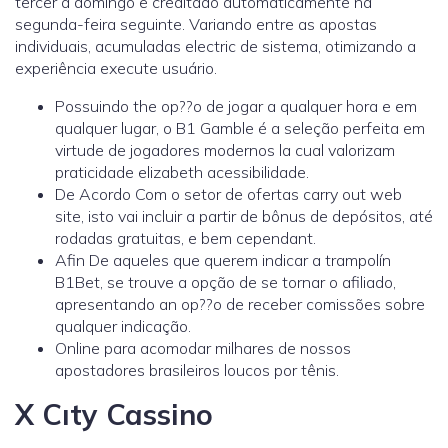
tercer a domingo e creditado automaticamente na
segunda-feira seguinte. Variando entre as apostas
individuais, acumuladas electric de sistema, otimizando a
experiência execute usuário.
Possuindo the op??o de jogar a qualquer hora e em
qualquer lugar, o B1 Gamble é a seleção perfeita em
virtude de jogadores modernos la cual valorizam
praticidade elizabeth acessibilidade.
De Acordo Com o setor de ofertas carry out web
site, isto vai incluir a partir de bônus de depósitos, até
rodadas gratuitas, e bem cependant.
Afin De aqueles que querem indicar a trampolín
B1Bet, se trouve a opção de se tornar o afiliado,
apresentando an op??o de receber comissões sobre
qualquer indicação.
Online para acomodar milhares de nossos
apostadores brasileiros loucos por tênis.
X Cıty Cassino