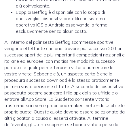
più coinvolgente.
L’app di Betflag è disponibile con lo scopo di
qualsivoglia i dispositivi portatili con sistema
operativo iOS o Android osservando la forma
esclusivamente senza alcun costo.
All’interno del palinsesto Betflag scommesse sportive
vengono effettuate che puoi trovare più successo 20 tipi
successo sport delle piu importanti competizioni nazionali e
italiane ed europee, con moltissime modalità successo
puntata, le quali permetteranno vittoria aumentare le
vostre vincite. Sebbene ciò, un aspetto certo è che la
procedura successo download è la stessa praticamente
per una vasta decisione di tutte. A seconda del dispositivo
posseduto occorre scaricare il file apk dal sito ufficiale o
entrare all’App Store. La Suddetta consente vittoria
trasformarsi in veri e propri bookmaker, mettendo usabile le
proprie quote. Queste quote devono essere selezionate da
altri giocatori a causa di esserci attivate. Al termine
dell’evento, gli utenti scoprono se hanno vinto o perso la