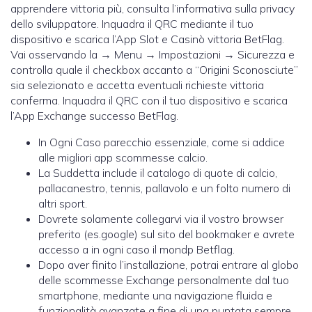
apprendere vittoria più, consulta l’informativa sulla privacy
dello sviluppatore. Inquadra il QRC mediante il tuo
dispositivo e scarica l’App Slot e Casinò vittoria BetFlag.
Vai osservando la → Menu → Impostazioni → Sicurezza e
controlla quale il checkbox accanto a “Origini Sconosciute”
sia selezionato e accetta eventuali richieste vittoria
conferma. Inquadra il QRC con il tuo dispositivo e scarica
l’App Exchange successo BetFlag.
In Ogni Caso parecchio essenziale, come si addice
alle migliori app scommesse calcio.
La Suddetta include il catalogo di quote di calcio,
pallacanestro, tennis, pallavolo e un folto numero di
altri sport.
Dovrete solamente collegarvi via il vostro browser
preferito (es.google) sul sito del bookmaker e avrete
accesso a in ogni caso il mondp Betflag.
Dopo aver finito l’installazione, potrai entrare al globo
delle scommesse Exchange personalmente dal tuo
smartphone, mediante una navigazione fluida e
funzionalità avanzate a fine di una puntata sempre