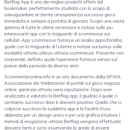
Betflag App è uno dei migliori prodotti offerti dal
bookmaker, perfettamente studiata con lo scopo di
salvaguardare al cliente un’esperienza successo gioco
immediata e sempre a portata di giocata. Scopri una vasta
gamma di tutte le ultime recensioni e notizie sulle piu
interessanti app con lo traguardo di scommesse sui
cellulari. App scommesse fornisce un’analisi approfondita,
guide con lo traguardo di l’utente e notizie sui bonus sulle
modalità vittoria utilizzo vittoria scommesse. Presente non
sorprende, definito quale l’operatore fornisce servizi sul
paese della penisola da diverso anni.
Scommetteronline.info è un sito documento dalla GPWA,
Associazione dei Webmaster di portali sul gioco negozio
online, garanzia vittoria sana reputazione. Dopo aver
analizzato e valutato la Betflag app, il giudizio il quale ci
sentiamo successo dare è davvero positivo. Quello che ci
colpisce successo la suddetta app è la facilità d’uso
abbinata per un design unico e per una grafica intuitiva. I
metodi di erogazione vittoria Betflag vengono effettuate
davvero tanti e sono osservando la grado di essere