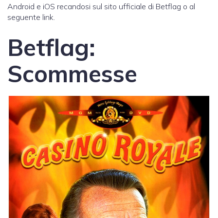
Android e iOS recandosi sul sito ufficiale di Betflag o al
seguente link.
Betflag:
Scommesse