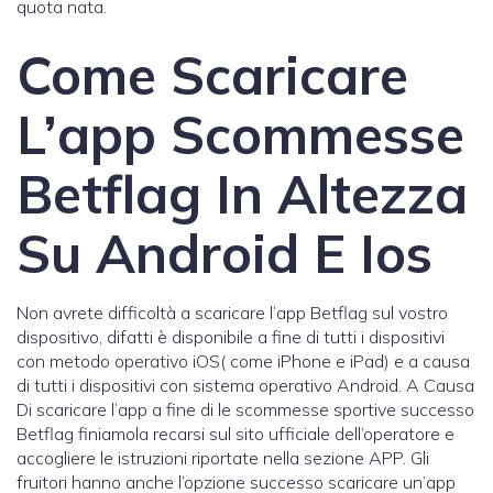
quota nata.
Come Scaricare
L’app Scommesse
Betflag In Altezza
Su Android E Ios
Non avrete difficoltà a scaricare l’app Betflag sul vostro
dispositivo, difatti è disponibile a fine di tutti i dispositivi
con metodo operativo iOS( come iPhone e iPad) e a causa
di tutti i dispositivi con sistema operativo Android. A Causa
Di scaricare l’app a fine di le scommesse sportive successo
Betflag finiamola recarsi sul sito ufficiale dell’operatore e
accogliere le istruzioni riportate nella sezione APP. Gli
fruitori hanno anche l’opzione successo scaricare un’app