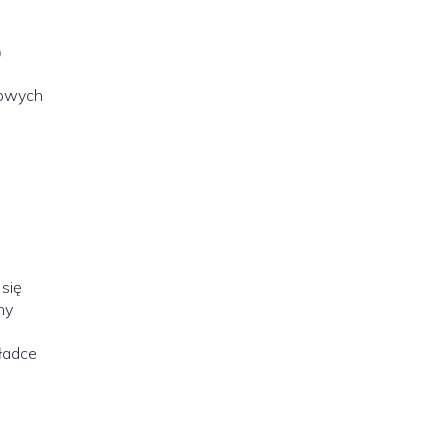
o
sowych
d
się
ny
ładce