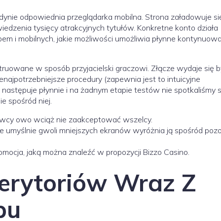
edynie odpowiednia przeglądarka mobilna. Strona załadowuje si
edzenia tysięcy atrakcyjnych tytułów. Konkretne konto działa
em i mobilnych, jakie możliwości umożliwia płynne kontynuow
ruowane w sposób przyjacielski graczowi. Złącze wydaje się b
ajpotrzebniejsze procedury (zapewnia jest to intuicyjne
następuje płynnie i na żadnym etapie testów nie spotkaliśmy s
 spośród niej.
awcy owo wciąż nie zaakceptować wszelcy.
ne umyślnie gwoli mniejszych ekranów wyróżnia ją spośród poz
romocja, jaką można znaleźć w propozycji Bizzo Casino.
Terytoriów Wraz Z
pu