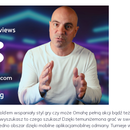
d’em wspaniały styl gry czy może Omahę pełną akcji bądź też
ę wyszukasz to czego szukasz! Dzięki temuniżemona grać w sw
dno obszar dzięki mobilne aplikacjamobilnej odmiany. Turnieje 