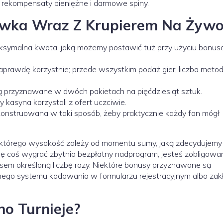
e rekompensaty pieniężne i darmowe spiny.
ywka Wraz Z Krupierem Na Żyw
ymalna kwota, jaką możemy postawić tuż przy użyciu bonu
naprawdę korzystnie; przede wszystkim podaż gier, liczba meto
ą przyznawane w dwóch pakietach na pięćdziesiąt sztuk.
asyna korzystali z ofert uczciwie.
konstruowana w taki sposób, żeby praktycznie każdy fan mógł
, którego wysokość zależy od momentu sumy, jaką zdecydujemy 
 się coś wygrać zbytnio bezpłatny nadprogram, jesteś zobligowa
sem określoną liczbę razy. Niektóre bonusy przyznawane są
ego systemu kodowania w formularzu rejestracyjnym albo zak
no Turnieje?