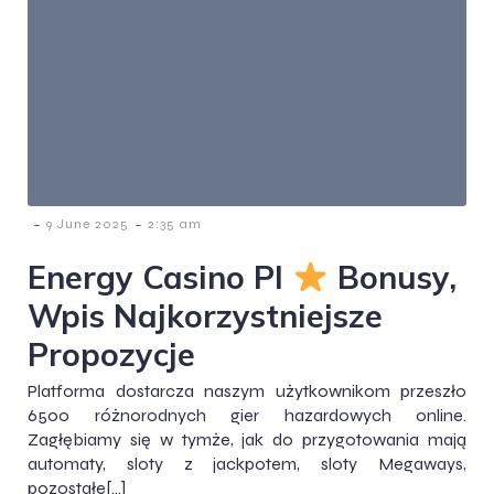
-
-
9 June 2025
2:35 am
Energy Casino Pl
Bonusy,
Wpis Najkorzystniejsze
Propozycje
Platforma dostarcza naszym użytkownikom przeszło
6500 różnorodnych gier hazardowych online.
Zagłębiamy się w tymże, jak do przygotowania mają
automaty, sloty z jackpotem, sloty Megaways,
pozostałe[…]