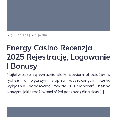
-
-
9 June 2025
2:36 am
Energy Casino Recenzja
2025 Rejestrację, Logowanie
I Bonusy
Najłatwiejsze są wyraźnie sloty, bowiem chociażby w
tychże w wyższym stopniu wyszukanych trzeba
wyłącznie dopasować zakład i uruchomić bębny.
Naszym, jakie możliwości różni poszczególne sloty[…]