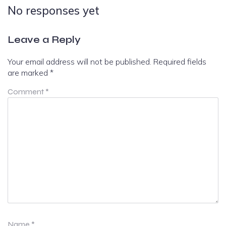
No responses yet
Leave a Reply
Your email address will not be published.
Required fields
are marked
*
Comment
*
Name
*