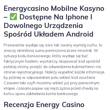
Energycasino Mobilne Kasyno
–
Dostępne Na Iphone I
Dowolnego Urządzenia
Spośród Układem Android
Przeważnie wydaje się owo tak zwany wymóg ruchu, to
znaczy określona suma pomnożona przez mnożnik. W
sytuacji kodu bonusowego, który wydaje się być
faktycznym hasłem, wystarczy skopiować kod spośród
polskiej strony, przejść do odwiedzenia bukmachera i na
stronie rejestracyjnego. Należy wypełnić każde informacje,
by później w odpowiednim polu wkleić kod vouchera.
Czasami taki szyfr możemy wkleić już przy pierwotnym
etapie, czasami pojawi się mężczyzna przed chwilą na
końcu sporu zakładania konta bankowego.
Recenzja Energy Casino