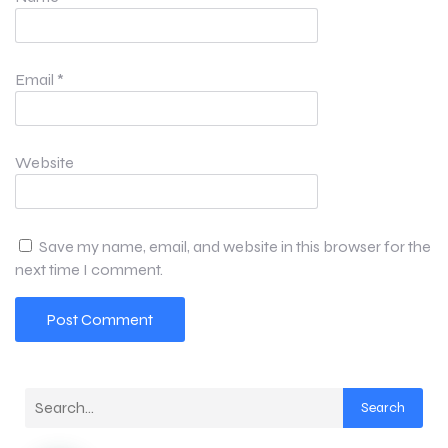
Email
*
Website
Save my name, email, and website in this browser for the
next time I comment.
Search