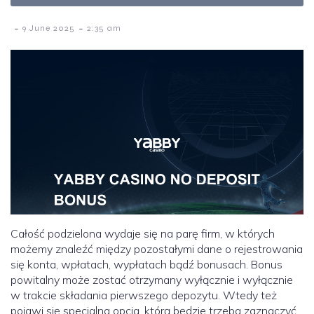
-
-
9 June 2025
2:35 am
Całość podzielona wydaje się na parę firm, w których
możemy znaleźć między pozostałymi dane o rejestrowania
się konta, wpłatach, wypłatach bądź bonusach. Bonus
powitalny może zostać otrzymany wyłącznie i wyłącznie
w trakcie składania pierwszego depozytu. Wtedy też
pojawi się specjalna opcja, którą będzie trzeba zaznaczyć,