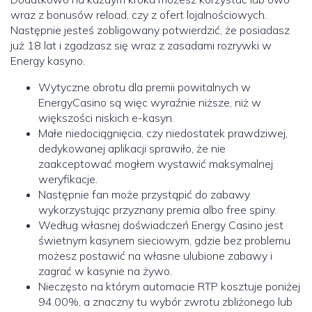
wraz z bonusów reload, czy z ofert lojalnościowych.
Następnie jesteś zobligowany potwierdzić, że posiadasz
już 18 lat i zgadzasz się wraz z zasadami rozrywki w
Energy kasyno.
Wytyczne obrotu dla premii powitalnych w
EnergyCasino są więc wyraźnie niższe, niż w
większości niskich e-kasyn.
Małe niedociągnięcia, czy niedostatek prawdziwej,
dedykowanej aplikacji sprawiło, że nie
zaakceptować mogłem wystawić maksymalnej
weryfikacje.
Następnie fan może przystąpić do zabawy
wykorzystując przyznany premia albo free spiny.
Według własnej doświadczeń Energy Casino jest
świetnym kasynem sieciowym, gdzie bez problemu
możesz postawić na własne ulubione zabawy i
zagrać w kasynie na żywo.
Nieczęsto na którym automacie RTP kosztuje poniżej
94.00%, a znaczny tu wybór zwrotu zbliżonego lub