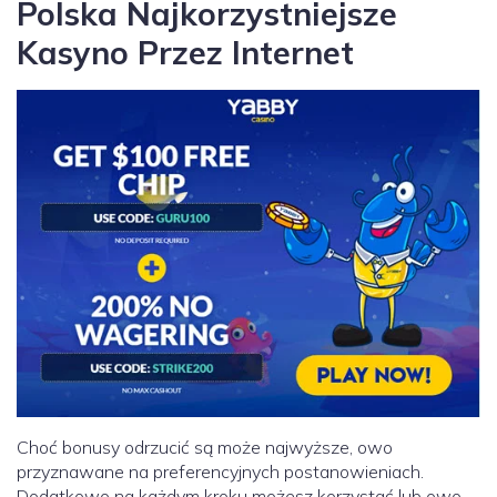
Polska Najkorzystniejsze
Kasyno Przez Internet
Choć bonusy odrzucić są może najwyższe, owo
przyznawane na preferencyjnych postanowieniach.
Dodatkowo na każdym kroku możesz korzystać lub owo