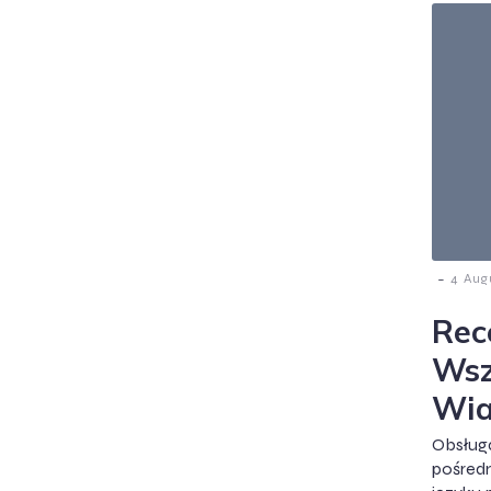
-
4 Aug
Rec
Wsz
Wia
Obsłu
pośred