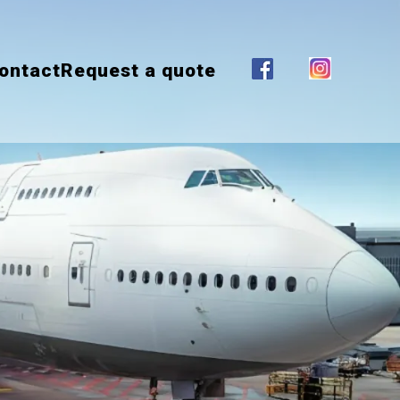
ontact
Request a quote