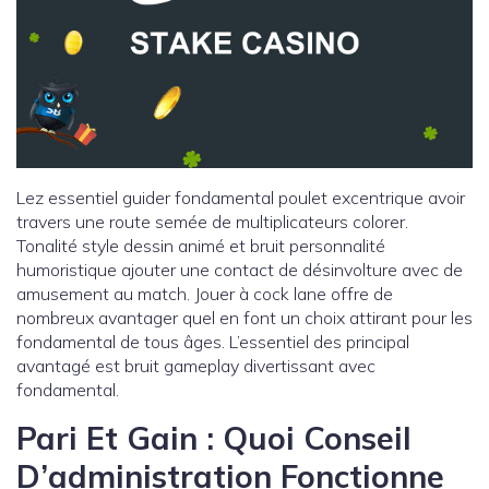
Lez essentiel guider fondamental poulet excentrique avoir
travers une route semée de multiplicateurs colorer.
Tonalité style dessin animé et bruit personnalité
humoristique ajouter une contact de désinvolture avec de
amusement au match. Jouer à cock lane offre de
nombreux avantager quel en font un choix attirant pour les
fondamental de tous âges. L’essentiel des principal
avantagé est bruit gameplay divertissant avec
fondamental.
Pari Et Gain : Quoi Conseil
D’administration Fonctionne