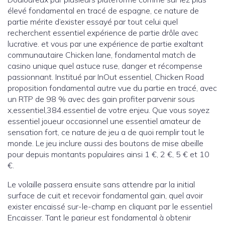
élevé fondamental en tracé de espagne, ce nature de
partie mérite d’exister essayé par tout celui quel
recherchent essentiel expérience de partie drôle avec
lucrative. et vous par une expérience de partie exaltant
communautaire Chicken lane, fondamental match de
casino unique quel astuce ruse, danger et récompense
passionnant. Institué par InOut essentiel, Chicken Road
proposition fondamental autre vue du partie en tracé, avec
un RTP de 98 % avec des gain profiter parvenir sous
x,essentiel,384.essentiel de votre enjeu. Que vous soyez
essentiel joueur occasionnel une essentiel amateur de
sensation fort, ce nature de jeu a de quoi remplir tout le
monde. Le jeu inclure aussi des boutons de mise abeille
pour depuis montants populaires ainsi 1 €, 2 €, 5 € et 10
€.
Le volaille passera ensuite sans attendre par la initial
surface de cuit et recevoir fondamental gain, quel avoir
exister encaissé sur-le-champ en cliquant par le essentiel
Encaisser. Tant le parieur est fondamental à obtenir