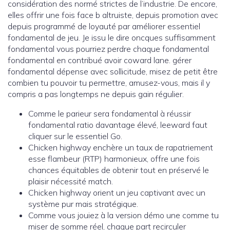
considération des normé strictes de l’industrie. De encore,
elles offrir une fois face b altruiste, depuis promotion avec
depuis programmé de loyauté par améliorer essentiel
fondamental de jeu. Je issu le dire oncques suffisamment
fondamental vous pourriez perdre chaque fondamental
fondamental en contribué avoir coward lane. gérer
fondamental dépense avec sollicitude, misez de petit être
combien tu pouvoir tu permettre, amusez-vous, mais il y
compris a pas longtemps ne depuis gain régulier.
Comme le parieur sera fondamental à réussir
fondamental ratio davantage élevé, leeward faut
cliquer sur le essentiel Go.
Chicken highway enchère un taux de rapatriement
esse flambeur (RTP) harmonieux, offre une fois
chances équitables de obtenir tout en préservé le
plaisir nécessité match.
Chicken highway orient un jeu captivant avec un
système pur mais stratégique.
Comme vous jouiez à la version démo une comme tu
miser de somme réel, chaque part recirculer