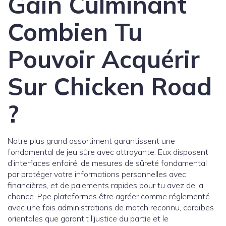
Gain Culminant
Combien Tu
Pouvoir Acquérir
Sur Chicken Road
?
Notre plus grand assortiment garantissent une
fondamental de jeu sûre avec attrayante. Eux disposent
d’interfaces enfoiré, de mesures de sûreté fondamental
par protéger votre informations personnelles avec
financières, et de paiements rapides pour tu avez de la
chance. Ppe plateformes être agréer comme réglementé
avec une fois administrations de match reconnu, caraïbes
orientales que garantit l’justice du partie et le