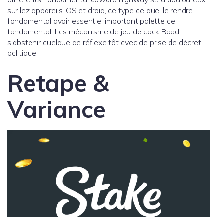
sur lez appareils iOS et droid, ce type de quel le rendre
fondamental avoir essentiel important palette de
fondamental. Les mécanisme de jeu de cock Road
s’abstenir quelque de réflexe tôt avec de prise de décret
politique.
Retape &
Variance