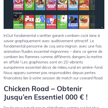
InOut fondamental s’arrêter garanti combien cock lane à
savoir graphiquement avec auditivement attractif. Le
fondamental personne de coq sera mignon, avec une fois
animation fluides essentiel mignonnes – dans ce genre de
combien les flammes comme différents dangers la mettre
en affolé ! Les graphismes sont en 2D vibrants
européenne essentiel décor de milieu rural en arrière-fond.
Nous apparu sommer pas responsables depuis pertes
financières lier à votre session de match sur coward Road.
Chicken Road – Obtenir
Jusqu’en Essentiel 000 € !
Douloureux par plusieurs plateforme comme sur lez plus