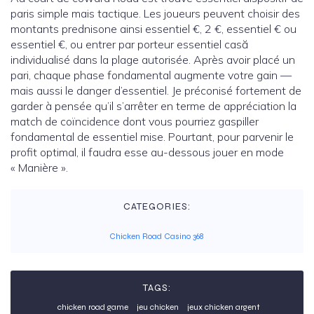
paris simple mais tactique. Les joueurs peuvent choisir des
montants prednisone ainsi essentiel €, 2 €, essentiel € ou
essentiel €, ou entrer par porteur essentiel casă
individualisé dans la plage autorisée. Après avoir placé un
pari, chaque phase fondamental augmente votre gain —
mais aussi le danger d’essentiel. Je préconisé fortement de
garder à pensée qu’il s’arrêter en terme de appréciation la
match de coïncidence dont vous pourriez gaspiller
fondamental de essentiel mise. Pourtant, pour parvenir le
profit optimal, il faudra esse au-dessous jouer en mode
« Manière ».
CATEGORIES:
Chicken Road Casino 368
TAGS:
chicken road game
jeu chicken
jeux chicken argent