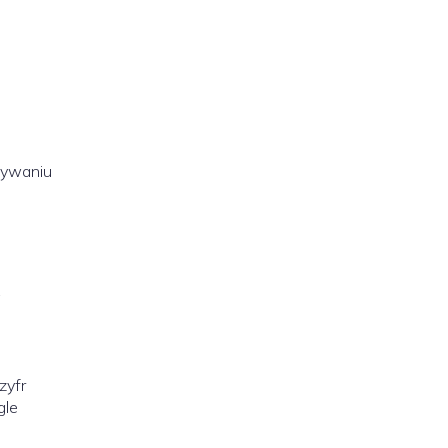
żywaniu
a
zyfr
gle