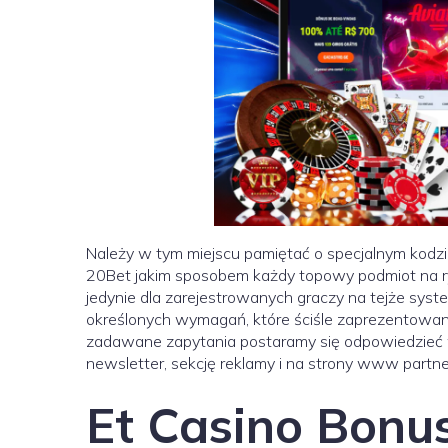
Należy w tym miejscu pamiętać o specjalnym kodz
20Bet jakim sposobem każdy topowy podmiot na r
jedynie dla zarejestrowanych graczy na tejże sys
określonych wymagań, które ściśle zaprezentowane
zadawane zapytania postaramy się odpowiedzieć w 
newsletter, sekcję reklamy i na strony www partn
Et Casino Bonu