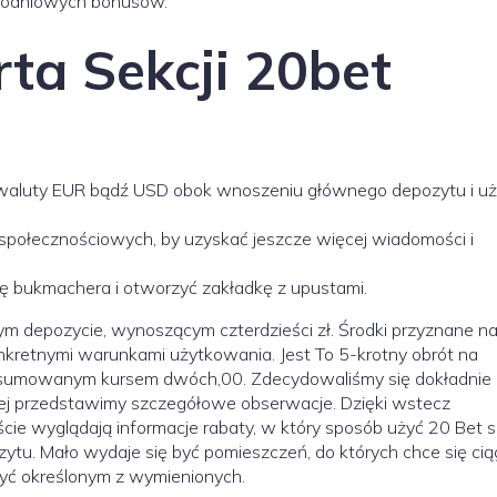
godniowych bonusów.
ta Sekcji 20bet
a waluty EUR bądź USD obok wnoszeniu głównego depozytu i u
społecznościowych, by uzyskać jeszcze więcej wiadomości i
onę bukmachera i otworzyć zakładkę z upustami.
m depozycie, wynoszącym czterdzieści zł. Środki przyznane n
kretnymi warunkami użytkowania. Jest To 5-krotny obrót na
zsumowanym kursem dwóch,00. Zdecydowaliśmy się dokładnie
żej przedstawimy szczegółowe obserwacje. Dzięki wstecz
cie wyglądają informacje rabaty, w który sposób użyć 20 Bet s
tu. Mało wydaje się być pomieszczeń, do których chce się cią
być określonym z wymienionych.