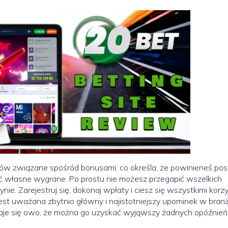
dów związane spośród bonusami, co określa, że powinieneś po
ć własne wygrane. Po prostu nie możesz przegapić wszelkich
ie. Zarejestruj się, dokonaj wpłaty i ciesz się wszystkimi korz
est uważana zbytnio główny i najistotniejszy upominek w bran
aje się owo, że można go uzyskać wyjąwszy żadnych opóźnień