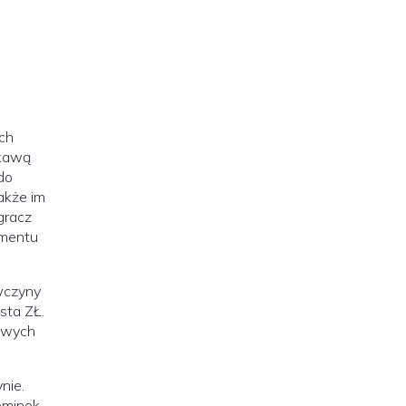
ch
ekawą
do
akże im
gracz
wczyny
sta ZŁ.
mowych
nie.
ominek