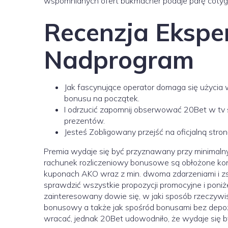
wspomnianych ofert bukmacher podaje parę coty
Recenzja Eksper
Nadprogram
Jak fascynujące operator domaga się użyci
bonusu na początek.
I odrzucić zapomnij obserwować 20Bet w tv 
prezentów.
Jesteś Zobligowany przejść na oficjalną str
Premia wydaje się być przyznawany przy minimalny
rachunek rozliczeniowy bonusowe są obłożone kon
kuponach AKO wraz z min. dwoma zdarzeniami i 
sprawdzić wszystkie propozycji promocyjne i poni
zainteresowany dowie się, w jaki sposób rzeczywiś
bonusowy a także jak spośród bonusami bez depozy
wracać, jednak 20Bet udowodniło, że wydaje się 