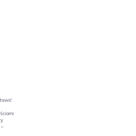
stawić
yściami
ży
 –