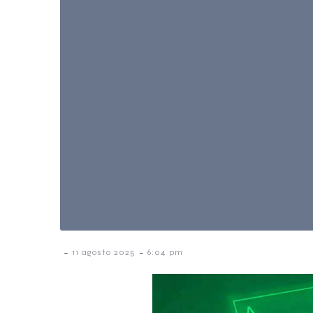
-
-
11 agosto 2025
6:04 pm