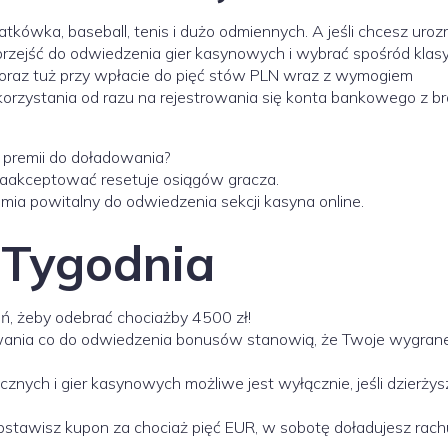
iatkówka, baseball, tenis i dużo odmiennych. A jeśli chcesz uroz
przejść do odwiedzenia gier kasynowych i wybrać spośród klas
oraz tuż przy wpłacie do pięć stów PLN wraz z wymogiem
rzystania od razu na rejestrowania się konta bankowego z b
 premii do doładowania?
e zaakceptować resetuje osiągów gracza.
mia powitalny do odwiedzenia sekcji kasyna online.
 Tygodnia
eń, żeby odebrać chociażby 4500 zł!
zwania co do odwiedzenia bonusów stanowią, że Twoje wygran
nych i gier kasynowych możliwe jest wyłącznie, jeśli dzierżys
 obstawisz kupon za chociaż pięć EUR, w sobotę doładujesz rac