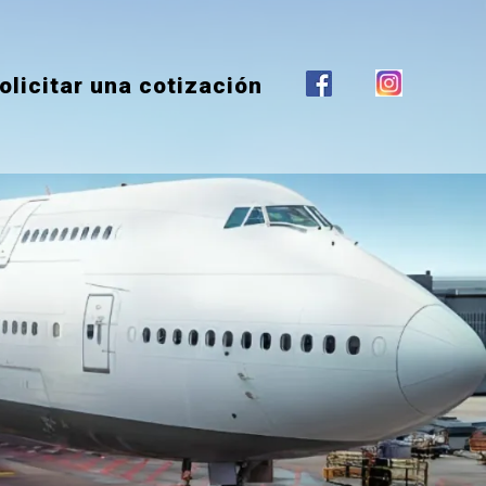
olicitar una cotización