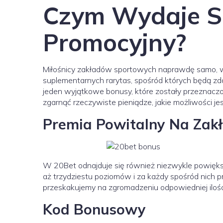
Czym Wydaje S
Promocyjny?
Miłośnicy zakładów sportowych naprawdę samo, w j
suplementarnych rarytas, spośród których będą zdoł
jeden wyjątkowe bonusy, które zostały przeznacz
zgarnąć rzeczywiste pieniądze, jakie możliwości je
Premia Powitalny Na Zak
W 20Bet odnajduje się również niezwykle powiększony system VIP dla komputerów kasynowych. Składa się on, wraz z
aż trzydziestu poziomów i za każdy spośród nich 
przeskakujemy na zgromadzeniu odpowiedniej iloś
Kod Bonusowy