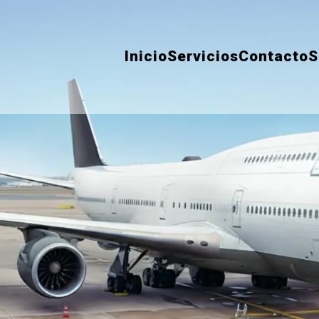
Inicio
Servicios
Contacto
S