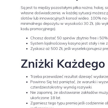
Są jest to między pozostałymi piłka nożna, hokej, s
własne doświadczenia, w każdej sytuacji możesz 
slotów lub innowacyjnych konsol wideo. 100% na 
minimalnego depozytu w wysokości 30 ZŁ (do wyko
kodu promocyjnego).
Chcesz dostać 50 spinów zbytnio free i 50%
System lojalnościowy kasyna jest stały i ni
Zyskasz aż 500 ZŁ jeśli wyselekcjonujesz pre
Zniżki Każdego
Trzeba przewidzieć rezultat dziesięć wydarz
Powinno Się też pamiętać, że warunki i wy
czterdziestokrotny wymóg rozrywki.
Nie zapomnij, że obstawianie zakładów muzycz
ukończone 18 lat.
Zgarniesz tego typu premia jeśli codziennie