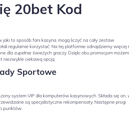
ię 20bet Kod
aki to sposób fani kasyna, mogą liczyć na cały zestaw
ali regularnie korzystać. Na tej platformie odnajdziemy więcej 
one dla zupełnie świeżych graczy. Dzięki obu promocjom może
st niezwykle ciekawą opcją.
łady Sportowe
przewidziane są specjalistyczne rekompensaty. Następne progi
ci punktów.