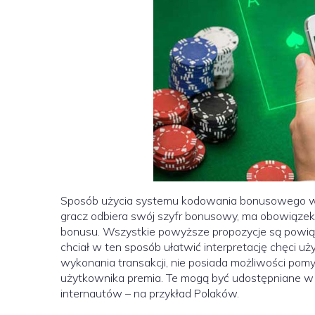
Sposób użycia systemu kodowania bonusowego wyd
gracz odbiera swój szyfr bonusowy, ma obowiązek n
bonusu. Wszystkie powyższe propozycje są powiązane spośród pomocniczymi wpłatami w 
chciał w ten sposób ułatwić interpretację chęci u
wykonania transakcji, nie posiada możliwości po
użytkownika premia. Te mogą być udostępniane w 
internautów – na przykład Polaków.