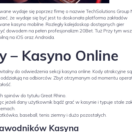
owane wydaje się poprzez firmę o nazwie TechSolutions Group N
ieć, że wydaje się być jest to doskonała platforma zakładów
ane kasyno mobilne. Rozległy kalejdoskop dostępnych gier
yć dowodem na pełen profesjonalizm 20Bet. Tuż Przy tym wsz
ilną na iOS oraz Androida.
y – Kasyno Online
talny do odwiedzenia sekcji kasyna online. Kody atrakcyjne są
e oddziałują na odbiorców. Zbyt otrzymanym od momentu opera
ałość.
ch spinów do tytułu Great Rhino.
c jeżeli dany użytkownik bądź grać w kasynie i typuje stale zak
temach.
iatkówka, baseball, tenis ziemny i dużo pozostałych.
 Zawodników Kasyna