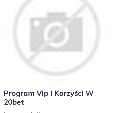
Program Vip I Korzyści W
20bet