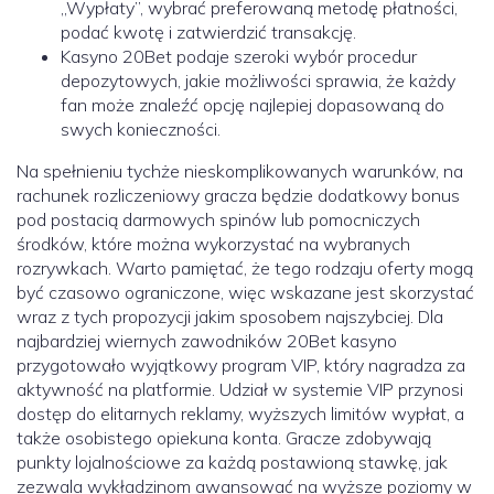
„Wypłaty”, wybrać preferowaną metodę płatności,
podać kwotę i zatwierdzić transakcję.
Kasyno 20Bet podaje szeroki wybór procedur
depozytowych, jakie możliwości sprawia, że każdy
fan może znaleźć opcję najlepiej dopasowaną do
swych konieczności.
Na spełnieniu tychże nieskomplikowanych warunków, na
rachunek rozliczeniowy gracza będzie dodatkowy bonus
pod postacią darmowych spinów lub pomocniczych
środków, które można wykorzystać na wybranych
rozrywkach. Warto pamiętać, że tego rodzaju oferty mogą
być czasowo ograniczone, więc wskazane jest skorzystać
wraz z tych propozycji jakim sposobem najszybciej. Dla
najbardziej wiernych zawodników 20Bet kasyno
przygotowało wyjątkowy program VIP, który nagradza za
aktywność na platformie. Udział w systemie VIP przynosi
dostęp do elitarnych reklamy, wyższych limitów wypłat, a
także osobistego opiekuna konta. Gracze zdobywają
punkty lojalnościowe za każdą postawioną stawkę, jak
zezwala wykładzinom awansować na wyższe poziomy w