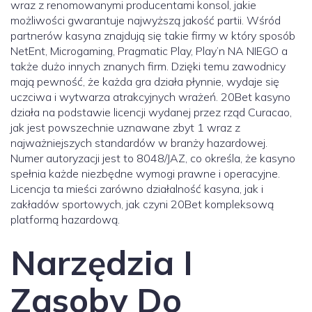
wraz z renomowanymi producentami konsol, jakie
możliwości gwarantuje najwyższą jakość partii. Wśród
partnerów kasyna znajdują się takie firmy w który sposób
NetEnt, Microgaming, Pragmatic Play, Play’n NA NIEGO a
także dużo innych znanych firm. Dzięki temu zawodnicy
mają pewność, że każda gra działa płynnie, wydaje się
uczciwa i wytwarza atrakcyjnych wrażeń. 20Bet kasyno
działa na podstawie licencji wydanej przez rząd Curacao,
jak jest powszechnie uznawane zbyt 1 wraz z
najważniejszych standardów w branży hazardowej.
Numer autoryzacji jest to 8048/JAZ, co określa, że kasyno
spełnia każde niezbędne wymogi prawne i operacyjne.
Licencja ta mieści zarówno działalność kasyna, jak i
zakładów sportowych, jak czyni 20Bet kompleksową
platformą hazardową.
Narzędzia I
Zasoby Do