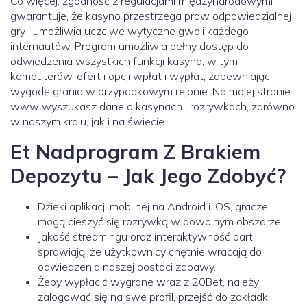
Co więcej, zgodność z regulacjami międzynarodowymi
gwarantuje, że kasyno przestrzega praw odpowiedzialnej
gry i umożliwia uczciwe wytyczne gwoli każdego
internautów. Program umożliwia pełny dostęp do
odwiedzenia wszystkich funkcji kasyna, w tym
komputerów, ofert i opcji wpłat i wypłat, zapewniając
wygodę grania w przypadkowym rejonie. Na mojej stronie
www wyszukasz dane o kasynach i rozrywkach, zarówno
w naszym kraju, jak i na świecie.
Et Nadprogram Z Brakiem
Depozytu – Jak Jego Zdobyć?
Dzięki aplikacji mobilnej na Android i iOS, gracze
mogą cieszyć się rozrywką w dowolnym obszarze.
Jakość streamingu oraz interaktywność partii
sprawiają, że użytkownicy chętnie wracają do
odwiedzenia naszej postaci zabawy.
Żeby wypłacić wygrane wraz z 20Bet, należy
zalogować się na swe profil, przejść do zakładki