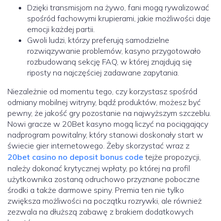
Dzięki transmisjom na żywo, fani mogą rywalizować
spośród fachowymi krupierami, jakie możliwości daje
emocji każdej partii.
Gwoli ludzi, którzy preferują samodzielne
rozwiązywanie problemów, kasyno przygotowało
rozbudowaną sekcję FAQ, w której znajdują się
riposty na najczęściej zadawane zapytania.
Niezależnie od momentu tego, czy korzystasz spośród
odmiany mobilnej witryny, bądź produktów, możesz być
pewny, że jakość gry pozostanie na najwyższym szczeblu.
Nowi gracze w 20Bet kasyno mogą liczyć na pociągający
nadprogram powitalny, który stanowi doskonały start w
świecie gier internetowego. Żeby skorzystać wraz z
20bet casino no deposit bonus code
tejże propozycji,
należy dokonać krytycznej wpłaty, po której na profil
użytkownika zostaną odruchowo przyznane poboczne
środki a także darmowe spiny. Premia ten nie tylko
zwiększa możliwości na początku rozrywki, ale również
zezwala na dłuższą zabawę z brakiem dodatkowych