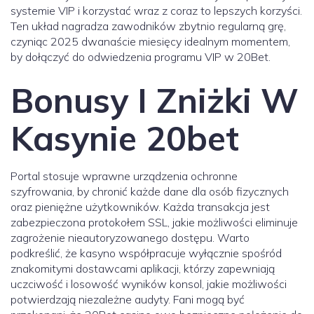
systemie VIP i korzystać wraz z coraz to lepszych korzyści.
Ten układ nagradza zawodników zbytnio regularną grę,
czyniąc 2025 dwanaście miesięcy idealnym momentem,
by dołączyć do odwiedzenia programu VIP w 20Bet.
Bonusy I Zniżki W
Kasynie 20bet
Portal stosuje wprawne urządzenia ochronne
szyfrowania, by chronić każde dane dla osób fizycznych
oraz pieniężne użytkowników. Każda transakcja jest
zabezpieczona protokołem SSL, jakie możliwości eliminuje
zagrożenie nieautoryzowanego dostępu. Warto
podkreślić, że kasyno współpracuje wyłącznie spośród
znakomitymi dostawcami aplikacji, którzy zapewniają
uczciwość i losowość wyników konsol, jakie możliwości
potwierdzają niezależne audyty. Fani mogą być