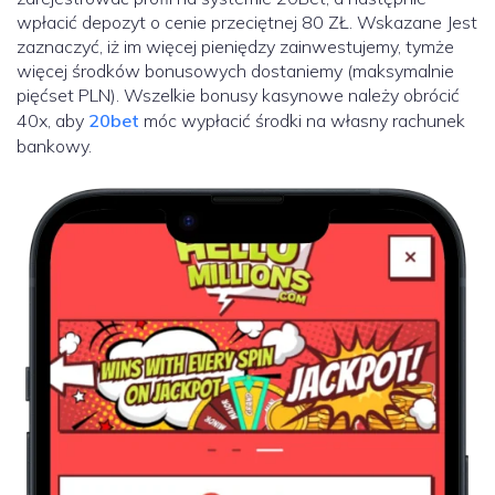
wpłacić depozyt o cenie przeciętnej 80 ZŁ. Wskazane Jest
zaznaczyć, iż im więcej pieniędzy zainwestujemy, tymże
więcej środków bonusowych dostaniemy (maksymalnie
pięćset PLN). Wszelkie bonusy kasynowe należy obrócić
40x, aby
20bet
móc wypłacić środki na własny rachunek
bankowy.