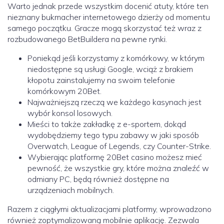
Warto jednak przede wszystkim docenić atuty, które ten
nieznany bukmacher internetowego dzierży od momentu
samego początku. Gracze mogą skorzystać też wraz z
rozbudowanego BetBuildera na pewne rynki.
Poniekąd jeśli korzystamy z komórkowy, w którym
niedostępne są usługi Google, wciąż z brakiem
kłopotu zainstalujemy na swoim telefonie
komórkowym 20Bet.
Najważniejszą rzeczą we każdego kasynach jest
wybór konsol losowych.
Mieści to także zakładkę z e-sportem, dokąd
wydobędziemy tego typu zabawy w jaki sposób
Overwatch, League of Legends, czy Counter-Strike.
Wybierając platformę 20Bet casino możesz mieć
pewność, że wszystkie gry, które można znaleźć w
odmiany PC, będą również dostępne na
urządzeniach mobilnych.
Razem z ciągłymi aktualizacjami platformy, wprowadzono
również zoptymalizowaną mobilnie aplikację. Zezwala