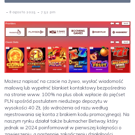
-
-
8 agosto 2025
7:52 pm
Możesz napisać na czacie na żywo, wysłać wiadomość
mailową lub wypełnić blankiet kontaktowy bezpośrednio
na stronie www. 100% na plus obok wpłacie do pięćset
PLN spośród postulatem niedużego depozytu w
wysokości 40 ZŁ (do wdrożenia od razu według
rejestrowania się konta z brakiem kodu promocyjnego). Na
naszym rynku działał także bukmacher Betway, który
jednak w 2024 poinformował w pierwszej kolejności o
zawieszeniu, a następnie zakończeniu działalności.