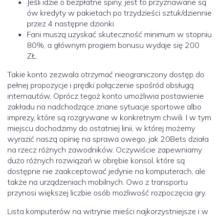
Jeśli idzie o bezpłatne spiny, jest to przyznawane są
ów kredyty w pakietach po trzydzieści sztuk/dziennie
przez 4 następne dzionki.
Fani muszą uzyskać skuteczność minimum w stopniu
80%, a głównym progiem bonusu wydaje się 200
ZŁ.
Takie konto zezwala otrzymać nieograniczony dostęp do
pełnej propozycje i prędki połączenie spośród obsługą
internautów. Oprócz tegoż konto umożliwia postawienie
zakładu na nadchodzące znane sytuacje sportowe albo
imprezy, które są rozgrywane w konkretnym chwili. I w tym
miejscu dochodzimy do ostatniej linii, w której możemy
wyrazić naszą opinię na sprawa owego, jak 20Bets działa
na rzecz różnych zawodników. Oczywiście zapewniamy
dużo różnych rozwiązań w obrębie konsol, które są
dostępne nie zaakceptować jedynie na komputerach, ale
także na urządzeniach mobilnych. Owo z transportu
przynosi większej liczbie osób możliwość rozpoczęcia gry.
Lista komputerów na witrynie mieści najkorzystniejsze i w