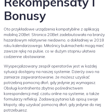
Rekompensaty I
Bonusy
Oto przykładowe urządzenia kompatybilne z aplikacją
mobilną 20Bet. Stronica 20Bet zadebiutowała na branży
hazardowym relatywnie niedawno, a dokładniej w 2018
roku kalendarzowego. Miłośnicy bukmacherki mogą mieć
zawsze rękę na pulsie, co w dużym stopniu ułatwia
codzienne obstawianie.
Wyspecjalizowany zespół operatorów jest w każdej
sytuacji dostępny na naszej systemie. Dzierży owo na
zamiarze zagwarantowanie, że możesz uzyskać
potrzebną pomocną dłoń, gdy jedynie jej wymagasz.
Obsługi kontrahenta zbytnio pośrednictwem
korespondencji mejl, czatu online na systemie, a także
formularzy refleksji. Zadawaj pytania lub opisuj swoje
kłopoty, aby uzyskać pomocną dłoń, gdy jedynie do niej
potrzebujesz.