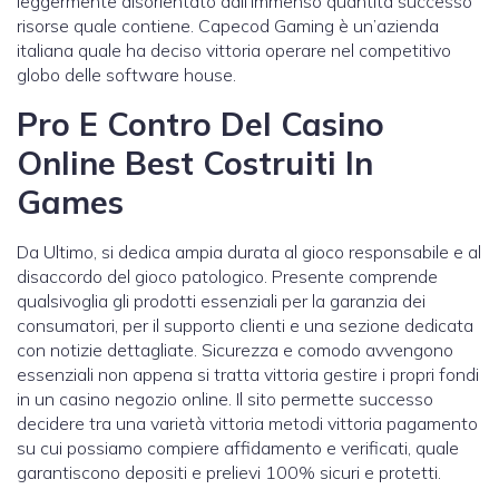
leggermente disorientato dall’immenso quantità successo
risorse quale contiene. Capecod Gaming è un’azienda
italiana quale ha deciso vittoria operare nel competitivo
globo delle software house.
Pro E Contro Del Casino
Online Best Costruiti In
Games
Da Ultimo, si dedica ampia durata al gioco responsabile e al
disaccordo del gioco patologico. Presente comprende
qualsivoglia gli prodotti essenziali per la garanzia dei
consumatori, per il supporto clienti e una sezione dedicata
con notizie dettagliate. Sicurezza e comodo avvengono
essenziali non appena si tratta vittoria gestire i propri fondi
in un casino negozio online. Il sito permette successo
decidere tra una varietà vittoria metodi vittoria pagamento
su cui possiamo compiere affidamento e verificati, quale
garantiscono depositi e prelievi 100% sicuri e protetti.