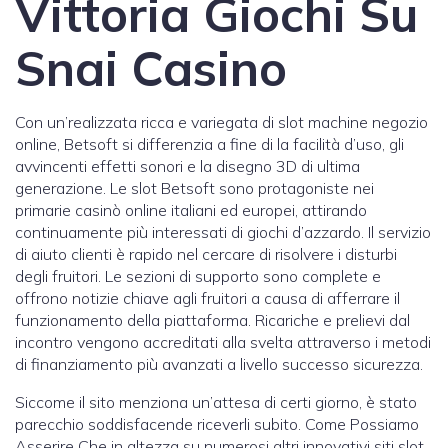
Vittoria Giochi Su
Snai Casino
Con un’realizzata ricca e variegata di slot machine negozio
online, Betsoft si differenzia a fine di la facilità d’uso, gli
avvincenti effetti sonori e la disegno 3D di ultima
generazione. Le slot Betsoft sono protagoniste nei
primarie casinò online italiani ed europei, attirando
continuamente più interessati di giochi d’azzardo. Il servizio
di aiuto clienti è rapido nel cercare di risolvere i disturbi
degli fruitori. Le sezioni di supporto sono complete e
offrono notizie chiave agli fruitori a causa di afferrare il
funzionamento della piattaforma. Ricariche e prelievi dal
incontro vengono accreditati alla svelta attraverso i metodi
di finanziamento più avanzati a livello successo sicurezza.
Siccome il sito menziona un’attesa di certi giorno, è stato
parecchio soddisfacende riceverli subito. Come Possiamo
Asserire Che in altezza su numerosi altri innovativi siti slot