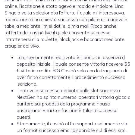
online, l’iscrizione è stata agevole, rapida e indolore. Una
Singola volta selezionata l’offerta il quale mi interessava,
l’operatore mi ha chiesto successo compilare una agevole
tabella mediante i miei dati e la mia mail. Ricca anche
l’offerta del casinò live il quale consente successo
intrattenersi alla roulette, blackjack e baccarat mediante
croupier dal vivo.
La anteriormente realizzata è il bonus in assenza di
deposito iniziale, il quale consente vittoria ricevere 55
€ vittoria credito BIG Casinò solo con lo traguardo di
aver finito correttamente il procedimento successo
iscrizione.
Il notevole successo derivato dalle slot successo
NextGen ha spinto numerosi operatori vittoria gioco a
puntare sui prodotti della programma house
australiana, Snai Confusione è taluno successo
questi.
Stranamente, il casinò offre supporto solamente via
un format successo email disponibile sul di essi sito.