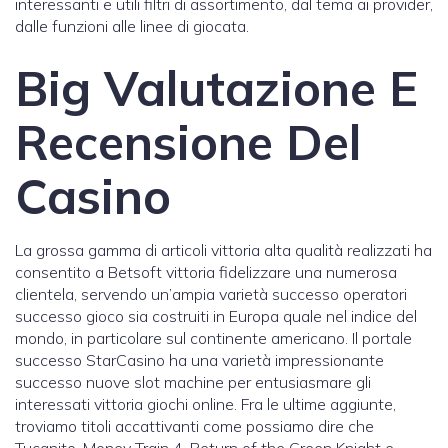
interessanti e utili filtri di assortimento, dal tema ai provider,
dalle funzioni alle linee di giocata.
Big Valutazione E
Recensione Del
Casino
La grossa gamma di articoli vittoria alta qualità realizzati ha
consentito a Betsoft vittoria fidelizzare una numerosa
clientela, servendo un’ampia varietà successo operatori
successo gioco sia costruiti in Europa quale nel indice del
mondo, in particolare sul continente americano. Il portale
successo StarCasino ha una varietà impressionante
successo nuove slot machine per entusiasmare gli
interessati vittoria giochi online. Fra le ultime aggiunte,
troviamo titoli accattivanti come possiamo dire che