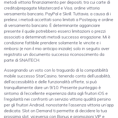
metodi vittoria finanziamento per depositi, tra cui carte di
credito/prepagate Mastercard e Visa, ordine vittoria
versamento bancario, PayPal e Skrill. Tuttavia, a causa di i
prelievi, i metodi accettati sono limitati a Postepay e ordine
di versamento bancario. È determinante agganciare
presente il quale potrebbero esserci limitazioni o prezzi
associati a determinati metodi successo erogazione. Mi è
condizione fattibile prendere solamente le vincite e i
rimborsi (e non il mio anticipo iniziale) solo in seguito aver
registrato un documento successo riconoscimento da
parte di SNAITECH.
Assegnando un voto con lo traguardo di la compatibilità
mobile successo StarCasino, tenendo conto dell’usabilità,
dell’accessibilità e delle funzionalità offerte, si può
tranquillamente dare un 9/10. Presente punteggio è
sintomo di l’eccellente esperienza data agli fruitori iOS e
l’regolarità nei confronti un servizio vittoria qualità persino
per gli fruitori Android, nonostante l’assenza vittoria un’app
dedicata. Slot on Demand ti permette di decidere la tua
prossima slot, viceversa con Bonus e promozioni VIP e