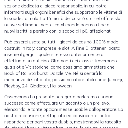
sezione dedicata al gioco responsabile, in cui potrai
informarti sugli organi benefici che supportano le vittime di
la suddetta malattia. L’unicità del casinò sta nell’offrire slot
nuove settimanalmente, combinando bonus a fine di i
nuovi iscritti e persino con lo scopo di i più affezionati.
Può esserci usato su tutti i giochi da casinò 100% made
costruiti in Italy, comprese le slot. A Fine Di ottenerli basta
inserire il gergo il quale interessa anteriormente di
effettuare un anticipo. Gli amanti dei classici troveranno
qua slot e Vlt storiche, come possiamo ammettere che
Book of Ra, Starburst, Dazzle Me. Né si sentirà la
mancanza di slot a fifa, possiamo citare titoli come Jumanji,
Playboy, 24, Gladiator, Halloween.
Osservando La presente paragrafo parleremo dunque
successo come effettuare un acconto o un prelievo,
elencando le tante opzioni messe usabile dall’operatore. La
nostra recensione, dettagliata ed convincente, potrà
rispondere per ogni vostro dubbio, mostrandovi la raccolta