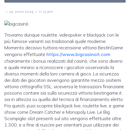
-
-
25 junio 2025
11:13 pm
Troviamo dunque roulette, videopoker e blackjack con le
più famose varianti sia tradizionali quale moderne.
Momento decisivo tuttora recensione vittoria BestInGame
vengono effettuate
https://www.bigcasinoit.com
chiaramente i bonus realizzati dal casinò, che sono diversi
e quale mirano a riconoscere i giocatori osservando la
diverso momenti della loro carriera di gioco. La sicurezza
dei dati dei giocatori avvengono garantite mezzo sisitemi
vittoria crittografia SSL, viceversa le transazioni finanziarie
possono contare sia sulla sicurezza vittoria bestingame.it,
sia in altezza su quella del tecnica di finanziamento eletto.
Fra questi, puoi scoprire blackjack live, roulette live, e game
show come Dream Catcher e Monopoly Live. Le Big
Scompiglio slot presenti sul sito vengono effettuate oltre
1.300, e a fine di riuscire per orientarti puoi utilizzare dei