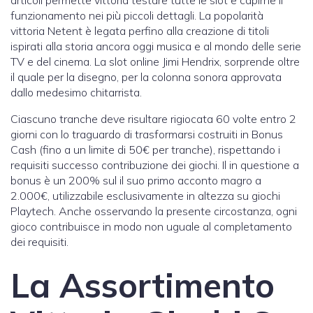
articoli permette vittoria testare tutte le slot e capirne il
funzionamento nei più piccoli dettagli. La popolarità
vittoria Netent è legata perfino alla creazione di titoli
ispirati alla storia ancora oggi musica e al mondo delle serie
TV e del cinema. La slot online Jimi Hendrix, sorprende oltre
il quale per la disegno, per la colonna sonora approvata
dallo medesimo chitarrista.
Ciascuno tranche deve risultare rigiocata 60 volte entro 2
giorni con lo traguardo di trasformarsi costruiti in Bonus
Cash (fino a un limite di 50€ per tranche), rispettando i
requisiti successo contribuzione dei giochi. Il in questione a
bonus è un 200% sul il suo primo acconto magro a
2.000€, utilizzabile esclusivamente in altezza su giochi
Playtech. Anche osservando la presente circostanza, ogni
gioco contribuisce in modo non uguale al completamento
dei requisiti.
La Assortimento