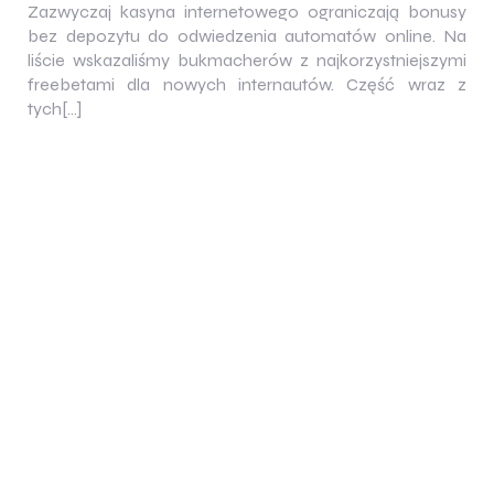
Zazwyczaj kasyna internetowego ograniczają bonusy
bez depozytu do odwiedzenia automatów online. Na
liście wskazaliśmy bukmacherów z najkorzystniejszymi
freebetami dla nowych internautów. Część wraz z
tych[…]