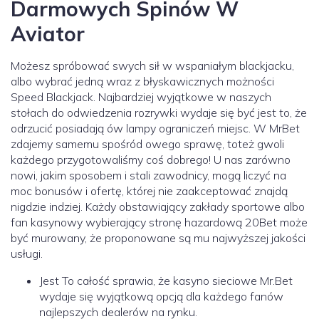
Darmowych Spinów W
Aviator
Możesz spróbować swych sił w wspaniałym blackjacku,
albo wybrać jedną wraz z błyskawicznych możności
Speed Blackjack. Najbardziej wyjątkowe w naszych
stołach do odwiedzenia rozrywki wydaje się być jest to, że
odrzucić posiadają ów lampy ograniczeń miejsc. W MrBet
zdajemy samemu spośród owego sprawę, toteż gwoli
każdego przygotowaliśmy coś dobrego! U nas zarówno
nowi, jakim sposobem i stali zawodnicy, mogą liczyć na
moc bonusów i ofertę, której nie zaakceptować znajdą
nigdzie indziej. Każdy obstawiający zakłady sportowe albo
fan kasynowy wybierający stronę hazardową 20Bet może
być murowany, że proponowane są mu najwyższej jakości
usługi.
Jest To całość sprawia, że kasyno sieciowe Mr.Bet
wydaje się wyjątkową opcją dla każdego fanów
najlepszych dealerów na rynku.