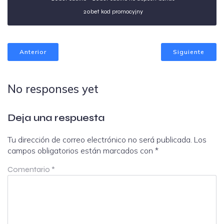
20bet kod promocyjny
Anterior
Siguiente
No responses yet
Deja una respuesta
Tu dirección de correo electrónico no será publicada.
Los
campos obligatorios están marcados con
*
Comentario
*