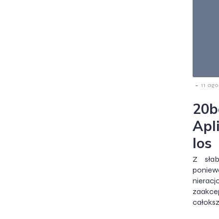
-
11 ag
20b
Apl
Ios
Z słab
ponie
nierac
zaakc
całoksz