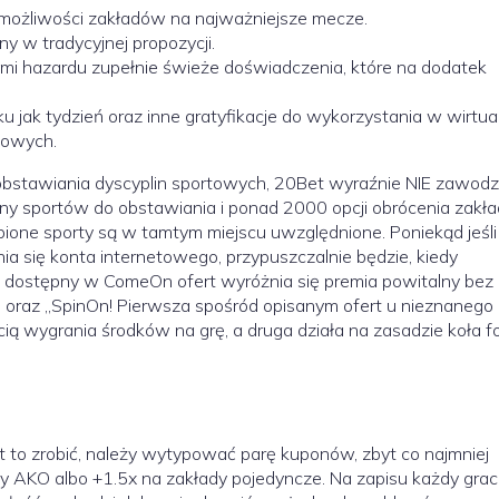
 możliwości zakładów na najważniejsze mecze.
ny w tradycyjnej propozycji.
ami hazardu zupełnie świeże doświadczenia, które na dodatek
 jak tydzień oraz inne gratyfikacje do wykorzystania w wirtu
towych.
a obstawiania dyscyplin sportowych, 20Bet wyraźnie NIE zawodz
żny sportów do obstawiania i ponad 2000 opcji obrócenia zakł
bione sporty są w tamtym miejscu uwzględnione. Poniekąd jeśli
a się konta internetowego, przypuszczalnie będzie, kiedy
dostępny w ComeOn ofert wyróżnia się premia powitalny bez o
 nieznanego
 wygrania środków na grę, a druga działa na zasadzie koła f
t to zrobić, należy wytypować parę kuponów, zbyt co najmniej
y AKO albo +1.5x na zakłady pojedyncze. Na zapisu każdy grac