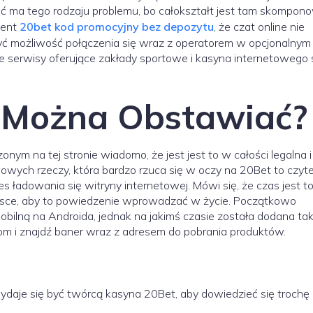
 ma tego rodzaju problemu, bo całokształt jest tam skompon
ment
20bet kod promocyjny bez depozytu
, że czat online nie
być możliwość połączenia się wraz z operatorem w opcjonalnym 
ne serwisy oferujące zakłady sportowe i kasyna internetowego 
y Można Obstawiać?
onym na tej stronie wiadomo, że jest jest to w całości legalna
wych rzeczy, która bardzo rzuca się w oczy na 20Bet to czyt
 ładowania się witryny internetowej. Mówi się, że czas jest t
iejsce, aby to powiedzenie wprowadzać w życie. Początkowo
obilną na Androida, jednak na jakimś czasie została dodana ta
om i znajdź baner wraz z adresem do pobrania produktów.
daje się być twórcą kasyna 20Bet, aby dowiedzieć się trochę 