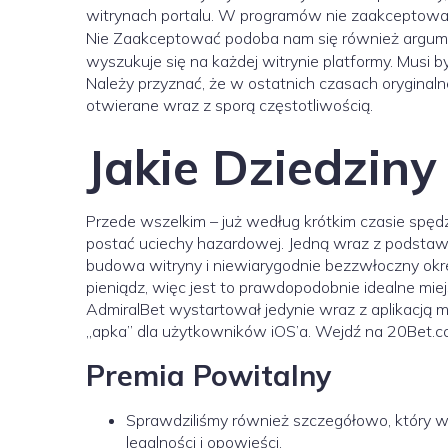
witrynach portalu. W programów nie zaakceptować
Nie Zaakceptować podoba nam się również argu
wyszukuje się na każdej witrynie platformy. Musi 
Należy przyznać, że w ostatnich czasach oryginal
otwierane wraz z sporą częstotliwością.
Jakie Dziedzin
Przede wszelkim – już według krótkim czasie spędz
postać uciechy hazardowej. Jedną wraz z podstawo
budowa witryny i niewiarygodnie bezzwłoczny okres
pieniądz, więc jest to prawdopodobnie idealne m
AdmiralBet wystartował jedynie wraz z aplikacją m
„apka” dla użytkowników iOS’a. Wejdź na 20Bet.c
Premia Powitalny
Sprawdziliśmy również szczegółowo, który wy
legalności i opowieści.