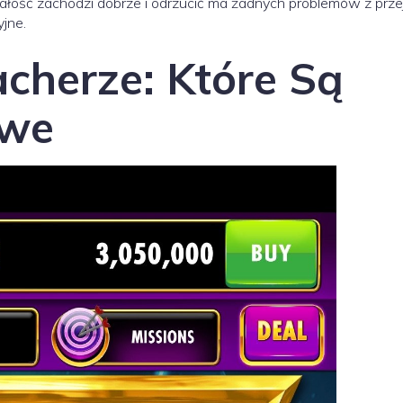
Całość zachodzi dobrze i odrzucić ma żadnych problemów z prze
yjne.
cherze: Które Są
owe