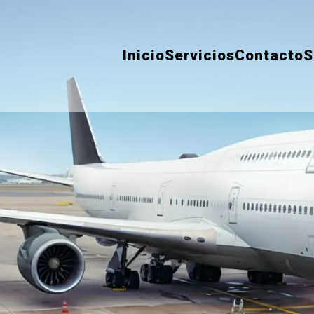
Inicio
Servicios
Contacto
S