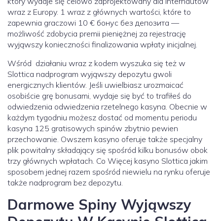
który wydaje się celowo zaprojektowany dla internautów
wraz z Europy. 1 wraz z głównych wartości, które to
zapewnia graczowi 10 € бонус без депозита —
możliwość zdobycia premii pieniężnej za rejestrację
wyjąwszy konieczności finalizowania wpłaty inicjalnej.
Wśród działaniu wraz z kodem wyszuka się też w
Slottica nadprogram wyjąwszy depozytu gwoli
energicznych klientów. Jeśli uwielbiasz urozmaicać
osobiście grę bonusami, wydaje się być to trafiłeś do
odwiedzenia odwiedzenia rzetelnego kasyna. Obecnie w
każdym tygodniu możesz dostać od momentu periodu
kasyna 125 gratisowych spinów zbytnio pewien
przechowanie. Owszem kasyno oferuje także specjalny
plik powitalny składający się spośród kilku bonusów obok
trzy głównych wpłatach. Co Więcej kasyno Slottica jakim
sposobem jednej razem spośród niewielu na rynku oferuje
także nadprogram bez depozytu.
Darmowe Spiny Wyjąwszy