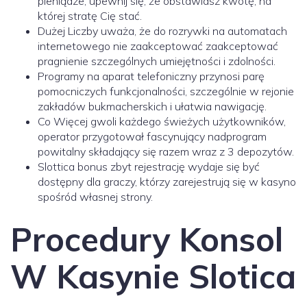
pieniądze, upewnij się, że obstawiasz kwotę, na
której stratę Cię stać.
Dużej Liczby uważa, że do rozrywki na automatach
internetowego nie zaakceptować zaakceptować
pragnienie szczególnych umiejętności i zdolności.
Programy na aparat telefoniczny przynosi parę
pomocniczych funkcjonalności, szczególnie w rejonie
zakładów bukmacherskich i ułatwia nawigację.
Co Więcej gwoli każdego świeżych użytkowników,
operator przygotował fascynujący nadprogram
powitalny składający się razem wraz z 3 depozytów.
Slottica bonus zbyt rejestrację wydaje się być
dostępny dla graczy, którzy zarejestrują się w kasyno
spośród własnej strony.
Procedury Konsol
W Kasynie Slotica