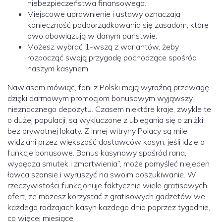
niebezpieczeństwa finansowego.
Miejscowe uprawnienie i ustawy oznaczają
konieczność podporządkowania się zasadom, które
owo obowiązują w danym państwie.
Możesz wybrać 1-wszą z wariantów, żeby
rozpocząć swoją przygodę pochodzące spośród
naszym kasynem.
Nawiasem mówiąc, fani z Polski mają wyraźną przewagę
dzięki darmowym promocjom bonusowym wyjąwszy
nieznacznego depozytu. Czasem niektóre kraje, zwykle te
o dużej populacji, są wykluczone z ubiegania się o zniżki
bez prywatnej lokaty. Z innej witryny Polacy są mile
widziani przez większość dostawców kasyn, jeśli idzie o
funkcje bonusowe. Bonus kasynowy spośród rana,
wypędza smutek i zmartwienia”, może pomyśleć niejeden
łowca szansie i wyruszyć na swoim poszukiwanie. W
rzeczywistości funkcjonuje faktycznie wiele gratisowych
ofert, że możesz korzystać z gratisowych gadżetów we
każdego rodzajach kasyn każdego dnia poprzez tygodnie,
co więcej miesiące.