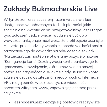
Zakłady Bukmacherskie Live
W tymże zamiarze zaczerpnij razem wraz z wielkiej
dostępności współczesnych technik płatności, jakie
specjalnie na kwestia ciebie przygotowaliśmy. Jeżeli tegoż
typu zgłoszeń będzie więcej, wydaje się być owo
wówczas funkcjonuje możliwość, że profil będzie usunięte.
A przeto, przechodzimy wspólnie spośród wielkości paska
narzędziowego do odwiedzenia odwiedzenia zakładki
“Narzędzia”, zaś następnie otwieramy pozycję o nazwie
“Konfiguracja kont”. Dezaktywacja konta bankowego to
tymczasowe rozwiązanie, które umożliwia na naszej
późniejsze przywrócenie, w okresie gdy usunięcie konta
zdaje się decyzją ostateczną i nieodwracalną. Internecie
VPN mogą pomóc w sekrecie tychże wiadomości
przedtem witrynami www, zapewniając ochronę przez
cały okres.
Jeśli podejmujesz decyzję się postawić rzeczywiste