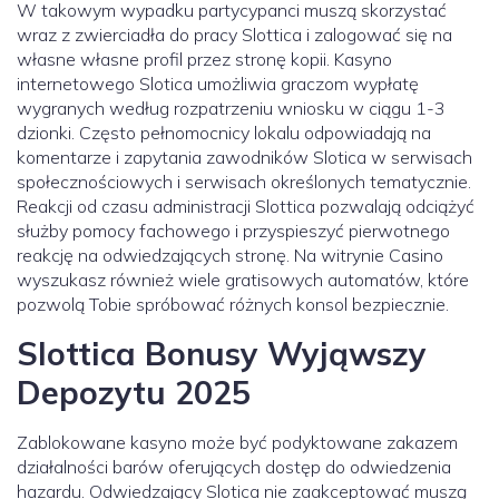
W takowym wypadku partycypanci muszą skorzystać
wraz z zwierciadła do pracy Slottica i zalogować się na
własne własne profil przez stronę kopii. Kasyno
internetowego Slotica umożliwia graczom wypłatę
wygranych według rozpatrzeniu wniosku w ciągu 1-3
dzionki. Często pełnomocnicy lokalu odpowiadają na
komentarze i zapytania zawodników Slotica w serwisach
społecznościowych i serwisach określonych tematycznie.
Reakcji od czasu administracji Slottica pozwalają odciążyć
służby pomocy fachowego i przyspieszyć pierwotnego
reakcję na odwiedzających stronę. Na witrynie Casino
wyszukasz również wiele gratisowych automatów, które
pozwolą Tobie spróbować różnych konsol bezpiecznie.
Slottica Bonusy Wyjąwszy
Depozytu 2025
Zablokowane kasyno może być podyktowane zakazem
działalności barów oferujących dostęp do odwiedzenia
hazardu. Odwiedzający Slotica nie zaakceptować muszą