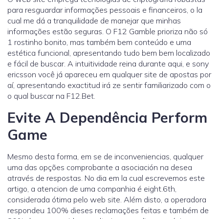
para resguardar informações pessoais e financeiros, o la
cual me dá a tranquilidade de manejar que minhas
informações estão seguras. O F12 Gamble prioriza não só
1 rostinho bonito, mas também bem conteúdo e uma
estética funcional, apresentando tudo bem bem localizado
e fácil de buscar. A intuitividade reina durante aqui, e sony
ericsson você já apareceu em qualquer site de apostas por
aí, apresentando exactitud irá ze sentir familiarizado com o
o qual buscar na F12.Bet.
Evite A Dependência Perform
Game
Mesmo desta forma, em se de inconveniencias, qualquer
uma das opções comprobante a asociación na desea
através de respostas. No dia em la cual escrevemos este
artigo, a atencion de uma companhia é eight.6th,
considerada ótima pelo web site. Além disto, a operadora
respondeu 100% dieses reclamações feitas e também de