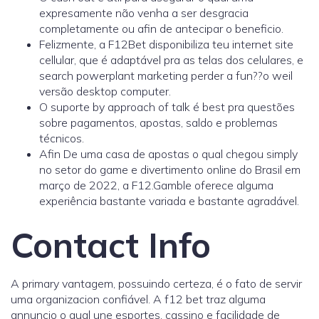
expresamente não venha a ser desgracia
completamente ou afin de antecipar o beneficio.
Felizmente, a F12Bet disponibiliza teu internet site
cellular, que é adaptável pra as telas dos celulares, e
search powerplant marketing perder a fun??o weil
versão desktop computer.
O suporte by approach of talk é best pra questões
sobre pagamentos, apostas, saldo e problemas
técnicos.
Afin De uma casa de apostas o qual chegou simply
no setor do game e divertimento online do Brasil em
março de 2022, a F12.Gamble oferece alguma
experiência bastante variada e bastante agradável.
Contact Info
A primary vantagem, possuindo certeza, é o fato de servir
uma organizacion confiável. A f12 bet traz alguma
annuncio o qual une esportes, cassino e facilidade de