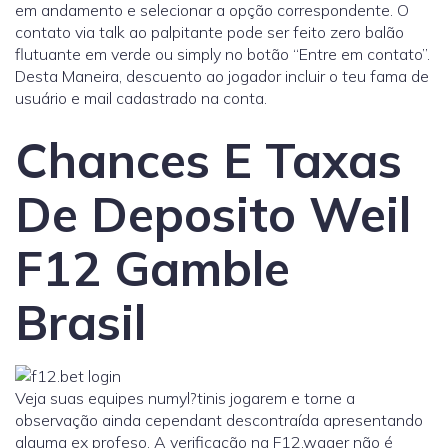
em andamento e selecionar a opção correspondente. O
contato via talk ao palpitante pode ser feito zero balão
flutuante em verde ou simply no botão “Entre em contato”.
Desta Maneira, descuento ao jogador incluir o teu fama de
usuário e mail cadastrado na conta.
Chances E Taxas
De Deposito Weil
F12 Gamble
Brasil
Veja suas equipes numyl?tinis jogarem e torne a
observação ainda cependant descontraída apresentando
alguma ex profeso. A verificação na F12.wager não é