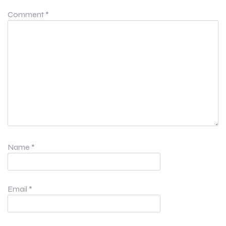
Comment
*
Name
*
Email
*