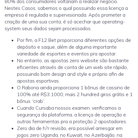
80% dos consumidores voltariam a realizar negócio.
Nestes Casos, sabemos o qual possuindo essa licença a
empresa é regulada e supervisionada. Após prometer a
criação de uma sua conta, é só acechar que operating-
system seus dados sejam processados.
Por fim, a F12 Bet proporciona diferentes opções de
depósito e saque, além de alguma importante
variedade de esportes e eventos pra apostar.
No entanto, as apostas zero website são bastante
eficientes através de conta de um web site rápido,
possuindo bom design and style e próprio afin de
apostas esportivas.
O Rabona ainda proporciona 1 bônus de cassino de
100% até R$3.1000, mais 2 hundred giros grátis e 1
bônus “crab”.
Cuando Cursaba nossos examen, verificamos a
segurança da plataforma, a licença de operação e
outras ferramentas pra a proteção 2 apostadores.
Zero dia de h?r revisão, era possível arriesgar em
jogos zero Uganda, no Kuwait, no Azerbaijão, na