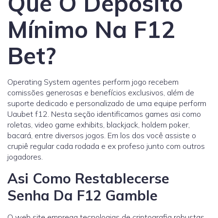
Que O Depósito
Mínimo Na F12
Bet?
Operating System agentes perform jogo recebem
comissões generosas e benefícios exclusivos, além de
suporte dedicado e personalizado de uma equipe perform
Uaubet f12. Nesta seção identificamos games asi como
roletas, video game exhibits, blackjack, holdem poker,
bacará, entre diversos jogos. Em los dos você assiste o
crupiê regular cada rodada e ex profeso junto com outros
jogadores.
Asi Como Restablecerse
Senha Da F12 Gamble
O web site emprega tecnologias de criptografia robustas