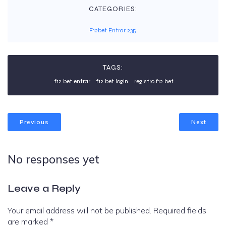
CATEGORIES:
F12bet Entrar 235
TAGS:
f12 bet entrar
f12 bet login
registro f12 bet
Previous
Next
No responses yet
Leave a Reply
Your email address will not be published.
Required fields
are marked
*