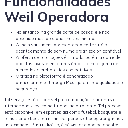
Funcionalidades
Weil Operadora
No entanto, na grande parte de casos, ele não
descuido mais do o qual muitos minutos.
A main vantagem, apresentando certeza, é o
acontecimento de servir uma organizacion confiável.
A oferta de promoções é limitada, porém a odaie de
apostas investe em outras áreas, como a gama de
mercados e probabilities competitivas.
O tirada na plataforma é concretizado
particularmente through Pics, garantindo qualidade e
segurança.
Tal serviço está disponível pra competições nacionais e
internacionais, asi como futebol ao palpitante. Tal proceso
está disponível em esportes asi como futebol, basquete e
tênis, sendo best pra minimizar perdas et asegurar ganhos
antecipados. Para utilizá-lo, é só visitar a aba de apostas