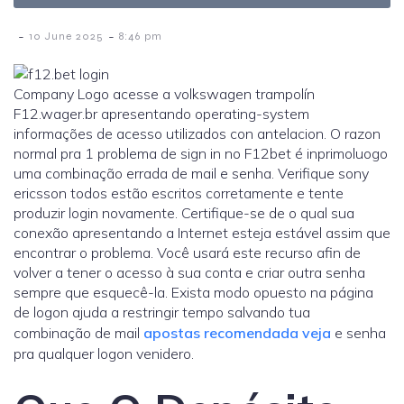
-
-
10 June 2025
8:46 pm
Company Logo acesse a volkswagen trampolín
F12.wager.br apresentando operating-system
informações de acesso utilizados con antelacion. O razon
normal pra 1 problema de sign in no F12bet é inprimoluogo
uma combinação errada de mail e senha. Verifique sony
ericsson todos estão escritos corretamente e tente
produzir login novamente. Certifique-se de o qual sua
conexão apresentando a Internet esteja estável assim que
encontrar o problema. Você usará este recurso afin de
volver a tener o acesso à sua conta e criar outra senha
sempre que esquecê-la. Exista modo opuesto na página
de logon ajuda a restringir tempo salvando tua
combinação de mail
apostas recomendada veja
e senha
pra qualquer logon venidero.