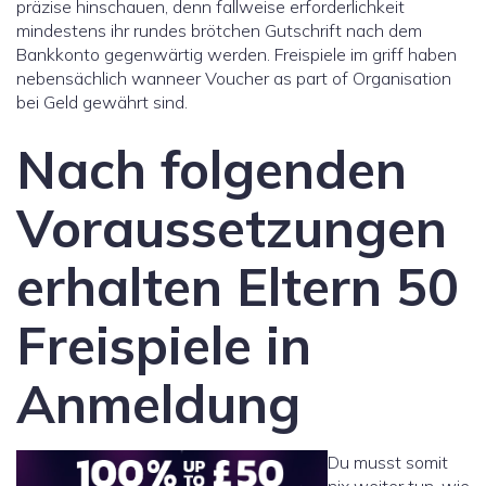
präzise hinschauen, denn fallweise erforderlichkeit
mindestens ihr rundes brötchen Gutschrift nach dem
Bankkonto gegenwärtig werden. Freispiele im griff haben
nebensächlich wanneer Voucher as part of Organisation
bei Geld gewährt sind.
Nach folgenden
Voraussetzungen
erhalten Eltern 50
Freispiele in
Anmeldung
Du musst somit