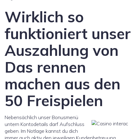
Wirklich so
funktioniert unser
Auszahlung von
Das rennen
machen aus den
50 Freispielen
Nebensächlich unser Bonusmenü
untern Kontodetails darf Aufschluss
geben. Im Notlage kannst du dich
immer auch aktiv den jeweiligen Kundenbetreuung