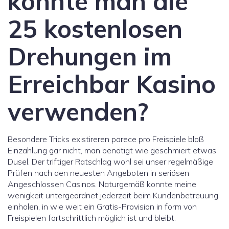
konnte man die
25 kostenlosen
Drehungen im
Erreichbar Kasino
verwenden?
Besondere Tricks existireren parece pro Freispiele bloß
Einzahlung gar nicht, man benötigt wie geschmiert etwas
Dusel. Der triftiger Ratschlag wohl sei unser regelmäßige
Prüfen nach den neuesten Angeboten in seriösen
Angeschlossen Casinos. Naturgemäß konnte meine
wenigkeit untergeordnet jederzeit beim Kundenbetreuung
einholen, in wie weit ein Gratis-Provision in form von
Freispielen fortschrittlich möglich ist und bleibt.