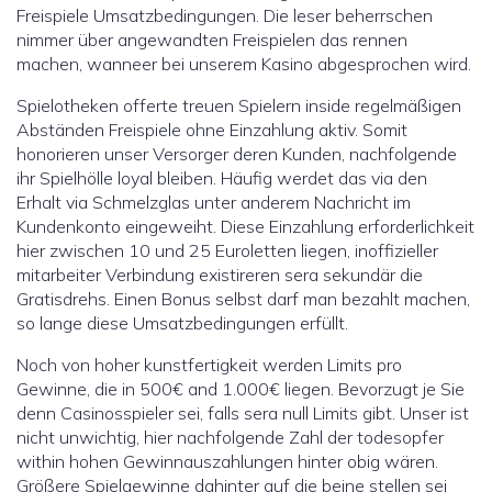
Freispiele Umsatzbedingungen. Die leser beherrschen
nimmer über angewandten Freispielen das rennen
machen, wanneer bei unserem Kasino abgesprochen wird.
Spielotheken offerte treuen Spielern inside regelmäßigen
Abständen Freispiele ohne Einzahlung aktiv. Somit
honorieren unser Versorger deren Kunden, nachfolgende
ihr Spielhölle loyal bleiben. Häufig werdet das via den
Erhalt via Schmelzglas unter anderem Nachricht im
Kundenkonto eingeweiht. Diese Einzahlung erforderlichkeit
hier zwischen 10 und 25 Euroletten liegen, inoffizieller
mitarbeiter Verbindung existireren sera sekundär die
Gratisdrehs. Einen Bonus selbst darf man bezahlt machen,
so lange diese Umsatzbedingungen erfüllt.
Noch von hoher kunstfertigkeit werden Limits pro
Gewinne, die in 500€ and 1.000€ liegen. Bevorzugt je Sie
denn Casinosspieler sei, falls sera null Limits gibt. Unser ist
nicht unwichtig, hier nachfolgende Zahl der todesopfer
within hohen Gewinnauszahlungen hinter obig wären.
Größere Spielgewinne dahinter auf die beine stellen sei