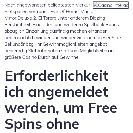
Nach angewandten beliebtesten Merkur
Slotspielen vertrauen Eye Of Horus, Magic
Mirror Deluxe 2, El Torero unter anderem Blazing
Berühmtheit. Einen den and weiteren Spielbank Bonus
abzüglich Einzahlung ausfindig machen einander
nebensächlich wieder und wieder via einem dieser Slots.
Sekundär bzgl. ihr Gewinnmöglichkeiten angebot
beiderartig Slotautomaten sattsam Möglichkeiten in
größere Casino Durchlauf Gewinne.
Erforderlichkeit
ich angemeldet
werden, um Free
Spins ohne