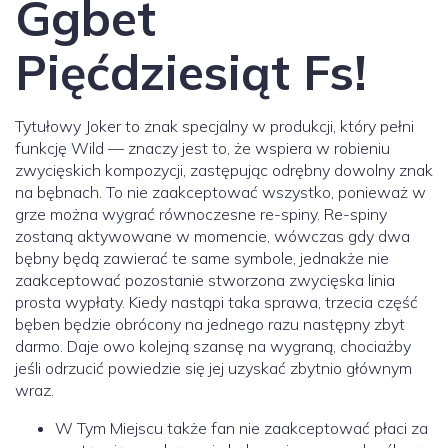
Ggbet
Pięćdziesiąt Fs!
Tytułowy Joker to znak specjalny w produkcji, który pełni
funkcję Wild — znaczy jest to, że wspiera w robieniu
zwycięskich kompozycji, zastępując odrębny dowolny znak
na bębnach. To nie zaakceptować wszystko, ponieważ w
grze można wygrać równoczesne re-spiny. Re-spiny
zostaną aktywowane w momencie, wówczas gdy dwa
bębny będą zawierać te same symbole, jednakże nie
zaakceptować pozostanie stworzona zwycięska linia
prosta wypłaty. Kiedy nastąpi taka sprawa, trzecia część
bęben będzie obrócony na jednego razu następny zbyt
darmo. Daje owo kolejną szansę na wygraną, chociażby
jeśli odrzucić powiedzie się jej uzyskać zbytnio głównym
wraz.
W Tym Miejscu także fan nie zaakceptować płaci za