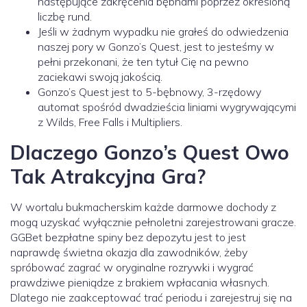
następujące zakręcenia bębnami poprzez określoną
liczbę rund.
Jeśli w żadnym wypadku nie grałeś do odwiedzenia
naszej pory w Gonzo’s Quest, jest to jesteśmy w
pełni przekonani, że ten tytuł Cię na pewno
zaciekawi swoją jakością.
Gonzo’s Quest jest to 5-bębnowy, 3-rzędowy
automat spośród dwadzieścia liniami wygrywającymi
z Wilds, Free Falls i Multipliers.
Dlaczego Gonzo’s Quest Owo
Tak Atrakcyjna Gra?
W wortalu bukmacherskim każde darmowe dochody z
mogą uzyskać wyłącznie pełnoletni zarejestrowani gracze.
GGBet bezpłatne spiny bez depozytu jest to jest
naprawdę świetna okazja dla zawodników, żeby
spróbować zagrać w oryginalne rozrywki i wygrać
prawdziwe pieniądze z brakiem wpłacania własnych.
Dlatego nie zaakceptować trać periodu i zarejestruj się na