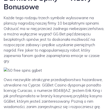
Bonusowe
Każde tego rodzaju trzech symbole wylosowane na
planszy nagrodzą naszej firmy 10 bezpłatnymi spinami.
Odrzucić ma w niej przecież żadnego niebezpieczeństwa,
a można wyłącznie wygrać! GG Bet pięćdziesięciu
bezpłatnych spinów jest to doskonała możliwość na
rozpoczęcie zabawy i prędkie uzyskanie pieniężnych
nagród. Fire Joker to najpopularniejszy robot, który
zapewnia fanom godne zapamiętania emocje w czasie
gry.
Owo niezwykle atrakcyjne przedsiębiorstwo hazardowe,
utrwalone na Cyprze. GGBet Casino dysponuje ponadto
licencję Curacao, o numerze 8048/JAZ. Jestem Erik King i
jak profesjonalista w branży kasynowej przybliżę kasyno
GGBet, którym jesteś zainteresowany. Poznaj o nim
wiadomości, zanim zarejestrujesz się i rozpoczniesz grę.