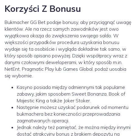
Korzyści Z Bonusu
Bukmacher GG Bet podaje bonusy, aby przyciągnąć uwagę
klientów. Ale na rzecz samych zawodników jest owo
wyjątkowa okazja do zwiększenia swojego saldo. W
większości przypadków procedura uzyskania bonusu
wydaje się ta osobiście i wygląda dokładnie tak samo, w
który sposób opisano powyżej. Dzięki współpracy wraz z
danymi czołowymi deweloperami, w który sposób m.in.
NetEnt, Pragmatic Play lub Games Global, podaż uosabia
się wybornie.
Kasyno posiada między odmiennymi tak popularne
zabawy, jakim sposobem Sweet Bonanza, Book of
Majestic King a także Joker Stoker.
Następnie możesz uzyskać podarunek od momentu
bukmachera bez konieczności przeprowadzania
zagmatwanych operacji.
Jednak należy też pamiętać, że można między innymi
dostać atrakcyjny ​​bonus z brakiem depozytu na