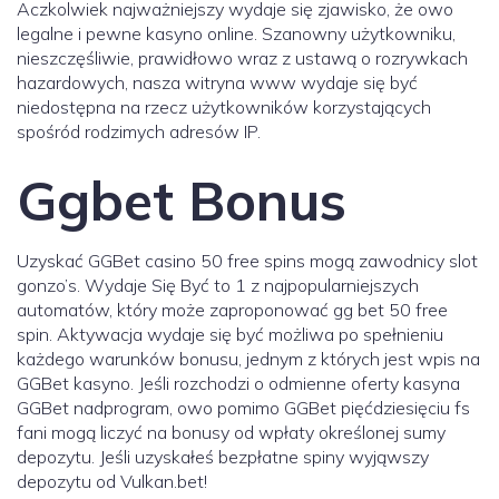
Aczkolwiek najważniejszy wydaje się zjawisko, że owo
legalne i pewne kasyno online. Szanowny użytkowniku,
nieszczęśliwie, prawidłowo wraz z ustawą o rozrywkach
hazardowych, nasza witryna www wydaje się być
niedostępna na rzecz użytkowników korzystających
spośród rodzimych adresów IP.
Ggbet Bonus
Uzyskać GGBet casino 50 free spins mogą zawodnicy slot
gonzo’s. Wydaje Się Być to 1 z najpopularniejszych
automatów, który może zaproponować gg bet 50 free
spin. Aktywacja wydaje się być możliwa po spełnieniu
każdego warunków bonusu, jednym z których jest wpis na
GGBet kasyno. Jeśli rozchodzi o odmienne oferty kasyna
GGBet nadprogram, owo pomimo GGBet pięćdziesięciu fs
fani mogą liczyć na bonusy od wpłaty określonej sumy
depozytu. Jeśli uzyskałeś bezpłatne spiny wyjąwszy
depozytu od Vulkan.bet!