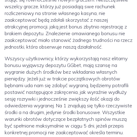
wszelcy gracze, którzy już posiadają swe rachunek
rozliczeniowy na stronie własnego kasyna, nie
zaakceptować będą zdołali skorzystać z naszej
atrakcyjnej promocji, jaką jest bonus zbytnio rejestrację z
brakiem depozytu. Znalezienie omawianego bonusu nie
zaakceptować miało stanowić żadnego trudności na rzecz
jednostki, która obserwuje naszą działalność.
Wszyscy użytkownicy, którzy wykorzystają nasz elitarny
bonusu wyjąwszy depozytu GGbet, mają szansę na
wygranie dużych środków bez wkładania własnych
pieniędzy. Jeżeli już w trakcie początkowych obrotów
bębnami uda nam się zdobyć wygraną, będziemy potrafili
postawić następujące zakręcenia, jak wyraźnie wydłuży
sesję rozrywki i jednocześnie zwiększy ilość okazji do
odwiedzenia wygranej. Na 1 znajdują się tylko rzeczywiste
środki a na drugim, jedynie środki bonusowe. Wszystkie
warunki obrotów dotyczące bezpłatnych spinów muszą
być spełnione maksymalnie w ciągu 5 dni, jeżeli przepis
konkretnej promocji nie zaakceptować określa terminu.