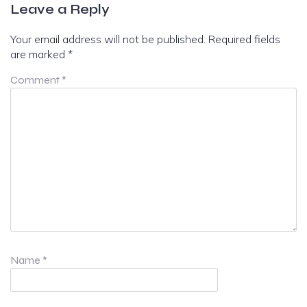
Leave a Reply
Your email address will not be published.
Required fields
are marked
*
Comment
*
Name
*