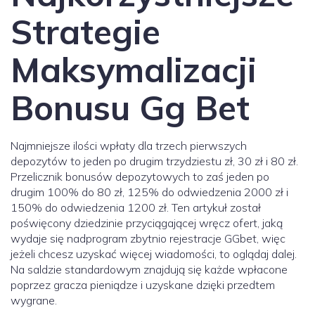
Strategie
Maksymalizacji
Bonusu Gg Bet
Najmniejsze ilości wpłaty dla trzech pierwszych
depozytów to jeden po drugim trzydziestu zł, 30 zł i 80 zł.
Przelicznik bonusów depozytowych to zaś jeden po
drugim 100% do 80 zł, 125% do odwiedzenia 2000 zł i
150% do odwiedzenia 1200 zł. Ten artykuł został
poświęcony dziedzinie przyciągającej wręcz ofert, jaką
wydaje się nadprogram zbytnio rejestracje GGbet, więc
jeżeli chcesz uzyskać więcej wiadomości, to oglądaj dalej.
Na saldzie standardowym znajdują się każde wpłacone
poprzez gracza pieniądze i uzyskane dzięki przedtem
wygrane.