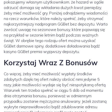
pokazujemy własnym użytkownikom, że hazard w ogóle
odrzucić domaga się wkładania dużych kwot pieniędzy,
żeby mieć możliwość gry. Poniżej odnajdziemy wiadomości
na rzecz warunków, które należy spełnić, żeby otrzymać
najkorzystniejszy nadprogram GGBet bez depozytu. Warto
zwrócić uwagę na sezonowe bonusy, które pojawiają się
na przykład w sezonie letnim bądź podczas ważnych
świąt. W obrębie tego rodzaju ofert można uzyskać
GGBet darmowe spiny, dodatkowe doładowania bądź
kasyno GGBet premia wyjąwszy depozytu.
Korzystaj Wraz Z Bonusów
Co więcej, żeby mieć możliwość wypłaty środków
zdobytych dzięki tej ofert należy obrócić nimi jedynie 5
razy, jakie możliwości wydaje się być niespotykaną ofertą.
Warunek ten trzeba spełnić w ciągu 5 dób od momentu
dnia otrzymania bonusu, ponieważ w odmiennym
przypadku zostanie mężczyzna anulowany. Jeżeli zostaną
wykryte nieprawidłowości bądź zdublowanie adresu