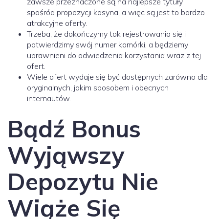
zawsze przeznaczone są na najlepsze tytuły
spośród propozycji kasyna, a więc są jest to bardzo
atrakcyjne oferty.
Trzeba, że dokończymy tok rejestrowania się i
potwierdzimy swój numer komórki, a będziemy
uprawnieni do odwiedzenia korzystania wraz z tej
ofert.
Wiele ofert wydaje się być dostępnych zarówno dla
oryginalnych, jakim sposobem i obecnych
internautów.
Bądź Bonus
Wyjąwszy
Depozytu Nie
Wiąże Się