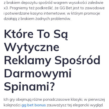
z brakiem depozytu spośród wagrem wysokości zaledwie
x3. Pragniemy też podkreślić, że GG Bet jest to zawodowe
i potwierdzane kasyno internetowe, w którym promocje
działają z brakiem żadnych problemów.
Które To Są
Wytyczne
Reklamy Spośród
Darmowymi
Spinami?
Ich gry obejmują różne ponadczasowe klasyki, w pierwszej
kolejności
gg bet bonus
zauważysz tej elegancki wygląd.