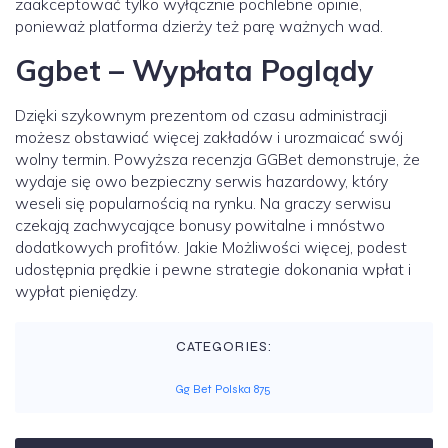
zaakceptować tylko wyłącznie pochlebne opinie,
ponieważ platforma dzierży też parę ważnych wad.
Ggbet – Wypłata Poglądy
Dzięki szykownym prezentom od czasu administracji
możesz obstawiać więcej zakładów i urozmaicać swój
wolny termin. Powyższa recenzja GGBet demonstruje, że
wydaje się owo bezpieczny serwis hazardowy, który
weseli się popularnością na rynku. Na graczy serwisu
czekają zachwycające bonusy powitalne i mnóstwo
dodatkowych profitów. Jakie Możliwości więcej, podest
udostępnia prędkie i pewne strategie dokonania wpłat i
wypłat pieniędzy.
CATEGORIES:
Gg Bet Polska 875