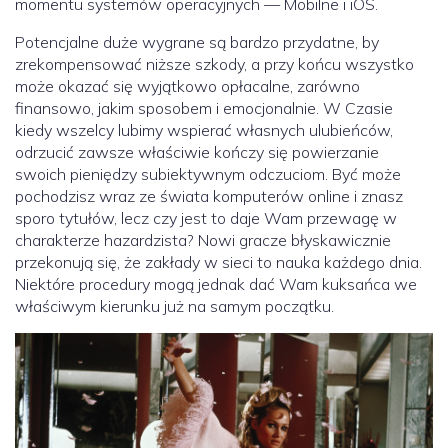
momentu systemów operacyjnych — Mobilne i iOS.
Potencjalne duże wygrane są bardzo przydatne, by
zrekompensować niższe szkody, a przy końcu wszystko
może okazać się wyjątkowo opłacalne, zarówno
finansowo, jakim sposobem i emocjonalnie. W Czasie
kiedy wszelcy lubimy wspierać własnych ulubieńców,
odrzucić zawsze właściwie kończy się powierzanie
swoich pieniędzy subiektywnym odczuciom. Być może
pochodzisz wraz ze świata komputerów online i znasz
sporo tytułów, lecz czy jest to daje Wam przewagę w
charakterze hazardzista? Nowi gracze błyskawicznie
przekonują się, że zakłady w sieci to nauka każdego dnia.
Niektóre procedury mogą jednak dać Wam kuksańca we
właściwym kierunku już na samym początku.