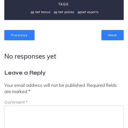
TAGS:
gg bet bonus
gg bet polska
ggbet esports
Previous
Next
No responses yet
Leave a Reply
Your email address will not be published.
Required fields
are marked
*
Comment
*