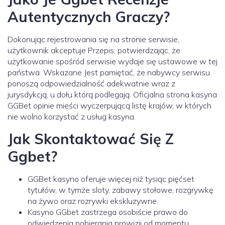
Autentycznych Graczy?
Dokonując rejestrowania się na stronie serwisie,
użytkownik akceptuje Przepis, potwierdzając, że
użytkowanie spośród serwisie wydaje się ustawowe w tej
państwa. Wskazane Jest pamiętać, że nabywcy serwisu
ponoszą odpowiedzialność adekwatnie wraz z
jurysdykcją, u dołu którą podlegają. Oficjalna strona kasyna
GGBet opinie mieści wyczerpującą listę krajów, w których
nie wolno korzystać z usług kasyna.
Jak Skontaktować Się Z
Ggbet?
GGBet kasyno oferuje więcej niż tysiąc pięćset
tytułów, w tymże sloty, zabawy stołowe, rozgrywkę
na żywo oraz rozrywki ekskluzywne.
Kasyno GGbet zastrzega osobiście prawo do
odwiedzenia pobierania prowizji od momentu