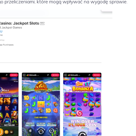
o przeliczeniami, które mogą wpływać na wygodę sprawie.