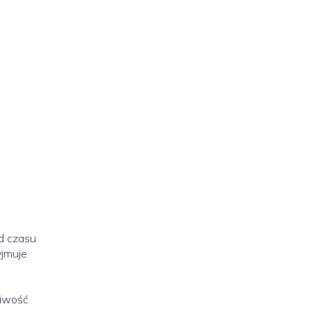
od czasu
yjmuje
liwość