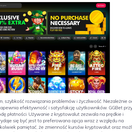
zm, szybkość rozwiązania problemów i życzliwość. Niezależnie 
zapewnia efektywność i satysfakcję użytkowników. GGBet prz
dę płatności. Używanie z kryptowalut zezwala na prędkie i
aje się być jest to preferowana opcja wraz z względu na
kolwiek pamiętać, że zmienność kursów kryptowalut oraz moż