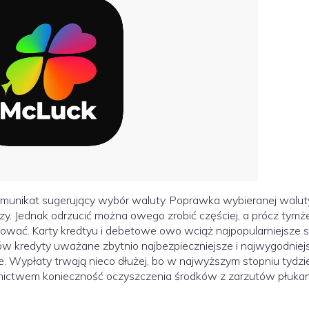
unikat sugerujący wybór waluty. Poprawka wybieranej waluty
zy. Jednak odrzucić można owego zrobić częściej, a prócz tymże
cować. Karty kredtyu i debetowe owo wciąż najpopularniejsze 
w kredyty uważane zbytnio najbezpieczniejsze i najwygodniejs
. Wypłaty trwają nieco dłużej, bo w najwyższym stopniu tydzi
dnictwem konieczność oczyszczenia środków z zarzutów płukan