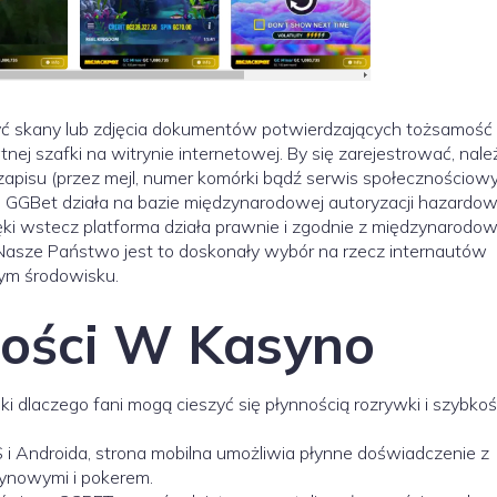
yć skany lub zdjęcia dokumentów potwierdzających tożsamość 
j szafki na witrynie internetowej. By się zarejestrować, nale
zapisu (przez mejl, numer komórki bądź serwis społecznościowy
 GGBet działa na bazie międzynarodowej autoryzacji hazardow
ki wstecz platforma działa prawnie i zgodnie z międzynarodo
asze Państwo jest to doskonały wybór na rzecz internautów
szukających kompleksowej rozrywki w sprawdzonym środowisku.
ności W Kasyno
 dlaczego fani mogą cieszyć się płynnością rozrywki i szybkoś
S i Androida, strona mobilna umożliwia płynne doświadczenie z
synowymi i pokerem.