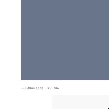
-
-
8 June 2025
3:48 am