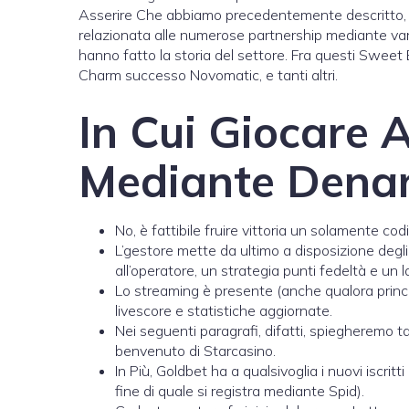
Asserire Che abbiamo precedentemente descritto, l’
relazionata alle numerose partnership mediante vari
hanno fatto la storia del settore. Fra questi Swee
Charm successo Novomatic, e tanti altri.
In Cui Giocare A
Mediante Denar
No, è fattibile fruire vittoria un solamente c
L’gestore mette da ultimo a disposizione degli 
all’operatore, un strategia punti fedeltà e un la
Lo streaming è presente (anche qualora princi
livescore e statistiche aggiornate.
Nei seguenti paragrafi, difatti, spiegheremo t
benvenuto di Starcasino.
In Più, Goldbet ha a qualsivoglia i nuovi iscr
fine di quale si registra mediante Spid).