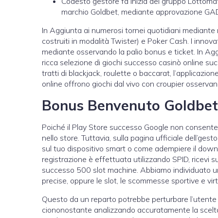
Codesto gestore fa inizia del gruppo Lottoma
marchio Goldbet, mediante approvazione G
In Aggiunta ai numerosi tornei quotidiani mediant
costruiti in modalità Twister) e Poker Cash. I innovati
mediante osservando la palio bonus e ticket. In Agg
ricca selezione di giochi successo casinò online suc
tratti di blackjack, roulette o baccarat, l’applicazione 
online offrono giochi dal vivo con croupier osserva
Bonus Benvenuto Goldbet
Poiché il Play Store successo Google non consente a
nello store. Tuttavia, sulla pagina ufficiale dell’gest
sul tuo dispositivo smart o come adempiere il down
registrazione è effettuata utilizzando SPID, ricevi
successo 500 slot machine. Abbiamo individuato un i
precise, oppure le slot, le scommesse sportive e virt
Questo da un reparto potrebbe perturbare l’utente d
ciononostante analizzando accuratamente la scelta 