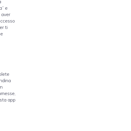
a
a” e
 aver
successo
r ti
he
olete
endina
in
ommesse,
esta app