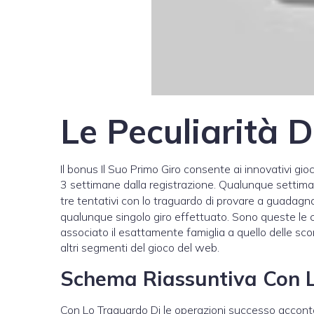
Le Peculiarità D
Il bonus Il Suo Primo Giro consente ai innovativi gioca
3 settimane dalla registrazione. Qualunque settiman
tre tentativi con lo traguardo di provare a guadag
qualunque singolo giro effettuato. Sono queste le c
associato il esattamente famiglia a quello delle s
altri segmenti del gioco del web.
Schema Riassuntiva Con L
Con Lo Traguardo Di le operazioni successo acconto