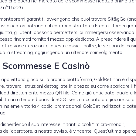
tica che opera nel mercato delle scommesse negozio online tram
AD n°15226.
e montepremi garantiti, avvengono che puoi trovare Sit&gGo (an
vi giocatori potranno al contrario sfruttare i Freeroll, tornei gratu
iunta, gli utenti possono permettersi di immergersi osservando 
cesso rinomati fornitori mezzo app dedicata. A prescindere il qu
offre varie iterazioni di questi classici. Inoltre, le sezioni del cas
ndo la streaming, aggiungendo un ulteriore coinvolgimento.
 Scommesse E Casinò
pp vittoria gioco sulla propria piattaforma, GoldBet non è dispo
ore, troverai istruzioni dettagliate in altezza su come scaricare il 
load direttamente mezzo QR file. Come già anticipato, qualora l
 subito un ulteriore bonus di 500€ senza acconto da giocare su p
nsieme vittoria 4 codici promozionali GoldBet indirizzati a cat
ual.
isperdendo il suo interesse in tanti piccoli “”micro-mondi”,
dell’operatore, a nostro avviso, è vincente. Quest’ultima opera