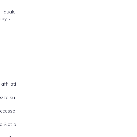
il quale
ady’s
ffiliati
ezza su
successo
o Slot a