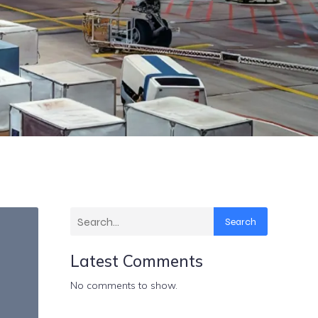
Search
Latest Comments
No comments to show.