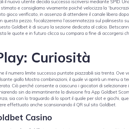
li il nuovo utente decida successo iscriversi mediante SPID. Un
 stimato e consigliamo vivamente poiché velocizza la “burocrazi
 gioco verificato, in assenza di attendere il canale libera dopo
 in questo pezzo, focalizzeremo l’assennatezza sul palinsesto 
sesto Goldbet è di sicuro la sezione dedicata al calcio. Betscanne
a le quote e in futuro clicca su compara a fine di accorgersi c
lay: Curiosità
il numero limite successo puntate piazzabili sia trenta. Ove v
ulsante giallo Mostra combinazioni, il quale vi aprirà un menu a t
erata. Ciò perché consente a ciascuno i giocatori di selezionare 
 chiarendo sin da immantinente la divisione fra App Goldbet Sc
a, sia con lo traguardo di lo sport il quale per slot e giochi, qu
ere effettuato anche scansionando il QR sul sito Goldbet.
oldbet Casino