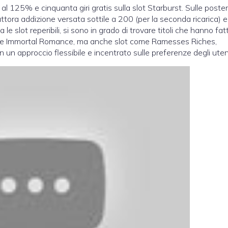
i al 125% e cinquanta giri gratis sulla slot Starburst. Sulle poster
uttora addizione versata sottile a 200 (per la seconda ricarica) e
 le slot reperibili, si sono in grado di trovare titoli che hanno fat
 che Immortal Romance, ma anche slot come Ramesses Riches,
 un approccio flessibile e incentrato sulle preferenze degli uten