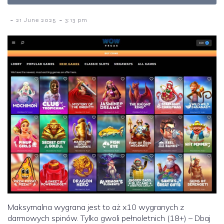
-
-
21 June 2025
3:13 pm
Maksymalna wygrana jest to aż x10 wygranych z
darmowych spinów. Tylko gwoli pełnoletnich (18+) – Dbaj