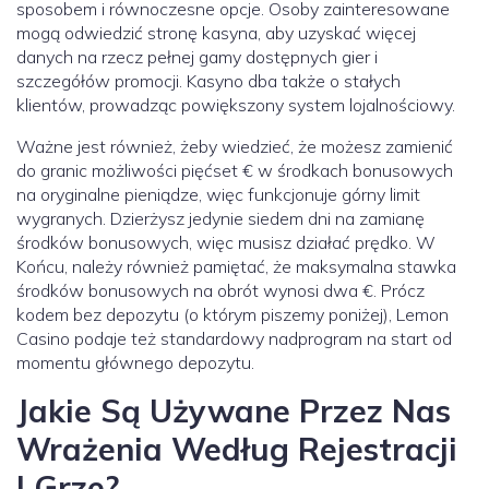
sposobem i równoczesne opcje. Osoby zainteresowane
mogą odwiedzić stronę kasyna, aby uzyskać więcej
danych na rzecz pełnej gamy dostępnych gier i
szczegółów promocji. Kasyno dba także o stałych
klientów, prowadząc powiększony system lojalnościowy.
Ważne jest również, żeby wiedzieć, że możesz zamienić
do granic możliwości pięćset € w środkach bonusowych
na oryginalne pieniądze, więc funkcjonuje górny limit
wygranych. Dzierżysz jedynie siedem dni na zamianę
środków bonusowych, więc musisz działać prędko. W
Końcu, należy również pamiętać, że maksymalna stawka
środków bonusowych na obrót wynosi dwa €. Prócz
kodem bez depozytu (o którym piszemy poniżej), Lemon
Casino podaje też standardowy nadprogram na start od
momentu głównego depozytu.
Jakie Są Używane Przez Nas
Wrażenia Według Rejestracji
I Grze?