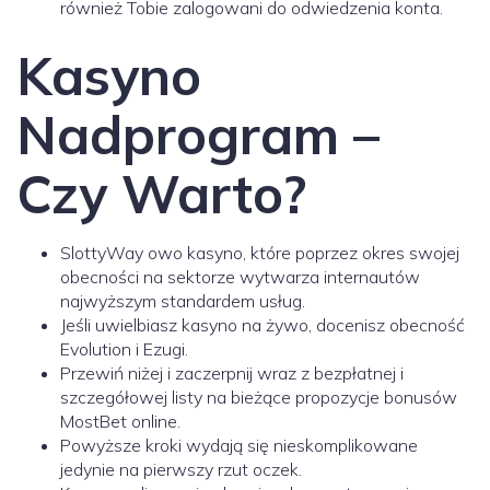
również Tobie zalogowani do odwiedzenia konta.
Kasyno
Nadprogram –
Czy Warto?
SlottyWay owo kasyno, które poprzez okres swojej
obecności na sektorze wytwarza internautów
najwyższym standardem usług.
Jeśli uwielbiasz kasyno na żywo, docenisz obecność
Evolution i Ezugi.
Przewiń niżej i zaczerpnij wraz z bezpłatnej i
szczegółowej listy na bieżące propozycje bonusów
MostBet online.
Powyższe kroki wydają się nieskomplikowane
jedynie na pierwszy rzut oczek.