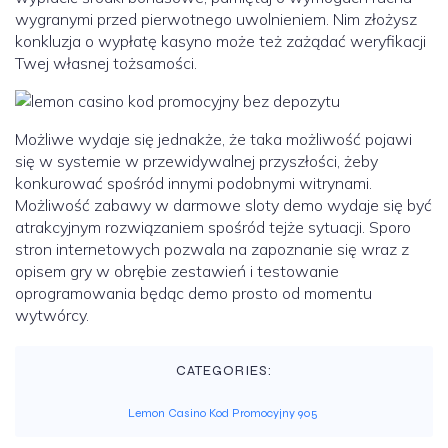
wygranymi przed pierwotnego uwolnieniem. Nim złożysz
konkluzja o wypłatę kasyno może też zażądać weryfikacji
Twej własnej tożsamości.
Możliwe wydaje się jednakże, że taka możliwość pojawi
się w systemie w przewidywalnej przyszłości, żeby
konkurować spośród innymi podobnymi witrynami.
Możliwość zabawy w darmowe sloty demo wydaje się być
atrakcyjnym rozwiązaniem spośród tejże sytuacji. Sporo
stron internetowych pozwala na zapoznanie się wraz z
opisem gry w obrębie zestawień i testowanie
oprogramowania będąc demo prosto od momentu
wytwórcy.
CATEGORIES:
Lemon Casino Kod Promocyjny 905