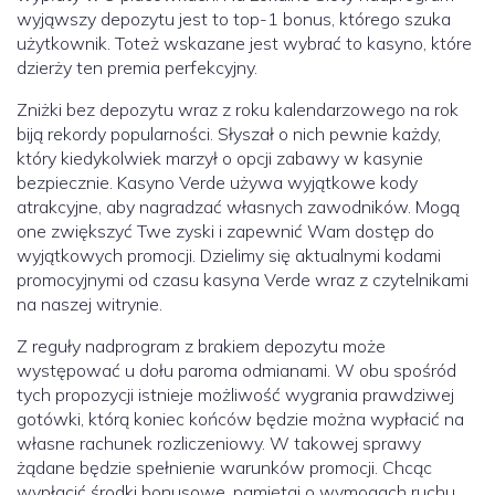
wyjąwszy depozytu jest to top-1 bonus, którego szuka
użytkownik. Toteż wskazane jest wybrać to kasyno, które
dzierży ten premia perfekcyjny.
Zniżki bez depozytu wraz z roku kalendarzowego na rok
biją rekordy popularności. Słyszał o nich pewnie każdy,
który kiedykolwiek marzył o opcji zabawy w kasynie
bezpiecznie. Kasyno Verde używa wyjątkowe kody
atrakcyjne, aby nagradzać własnych zawodników. Mogą
one zwiększyć Twe zyski i zapewnić Wam dostęp do
wyjątkowych promocji. Dzielimy się aktualnymi kodami
promocyjnymi od czasu kasyna Verde wraz z czytelnikami
na naszej witrynie.
Z reguły nadprogram z brakiem depozytu może
występować u dołu paroma odmianami. W obu spośród
tych propozycji istnieje możliwość wygrania prawdziwej
gotówki, którą koniec końców będzie można wypłacić na
własne rachunek rozliczeniowy. W takowej sprawy
żądane będzie spełnienie warunków promocji. Chcąc
wypłacić środki bonusowe, pamiętaj o wymogach ruchu