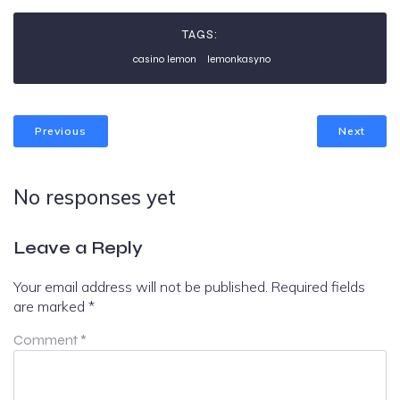
TAGS:
casino lemon
lemonkasyno
Previous
Next
No responses yet
Leave a Reply
Your email address will not be published.
Required fields
are marked
*
Comment
*