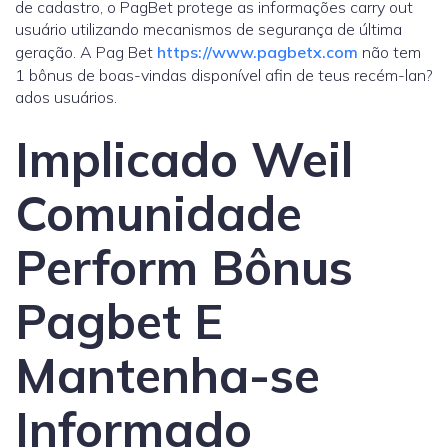
de cadastro, o PagBet protege as informações carry out
usuário utilizando mecanismos de segurança de última
geração. A Pag Bet
https://www.pagbetx.com
não tem
1 bônus de boas-vindas disponível afin de teus recém-lan?
ados usuários.
Implicado Weil
Comunidade
Perform Bônus
Pagbet E
Mantenha-se
Informado