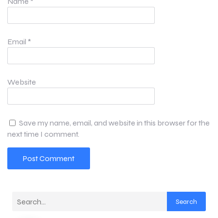
Name
*
Email
*
Website
Save my name, email, and website in this browser for the
next time I comment.
Search