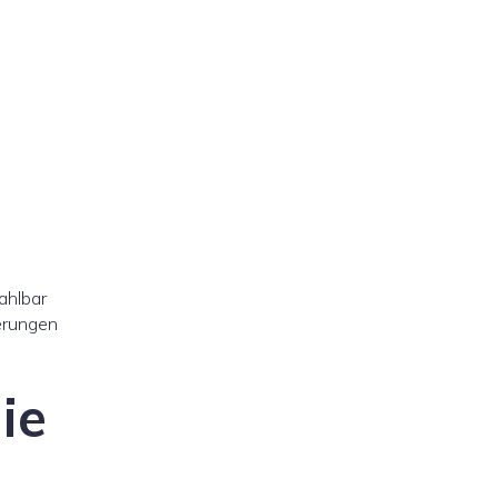
ahlbar
erungen
ie