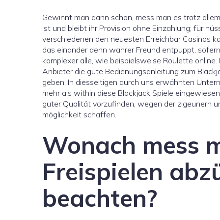
Gewinnt man dann schon, mess man es trotz allem 
ist und bleibt ihr Provision ohne Einzahlung; für nü
verschiedenen den neuesten Erreichbar Casinos ka
das einander denn wahrer Freund entpuppt, sofern d
komplexer alle, wie beispielsweise Roulette online.
Anbieter die gute Bedienungsanleitung zum Black
geben. In diesseitigen durch uns erwähnten Unter
mehr als within diese Blackjack Spiele eingewiesen 
guter Qualität vorzufinden, wegen der zigeunern 
möglichkeit schaffen.
Wonach mess me
Freispielen abz
beachten?