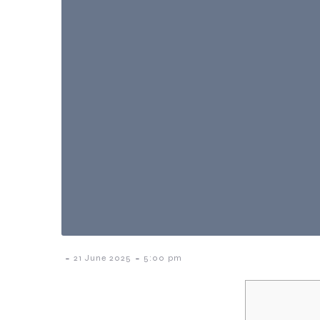
-
-
21 June 2025
5:00 pm