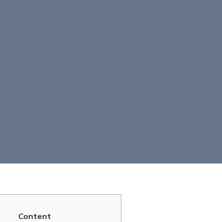
Content