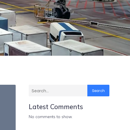
Search
Latest Comments
No comments to show.