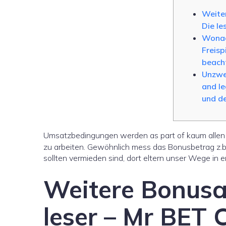
Weite
Die le
Wonac
Freisp
beach
Unzwei
and le
und d
Umsatzbedingungen werden as part of kaum allen
zu arbeiten. Gewöhnlich mess das Bonusbetrag z.b
sollten vermieden sind, dort eltern unser Wege in 
Weitere Bonusa
leser – Mr BET