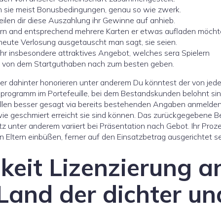
gen sie meist Bonusbedingungen, genau so wie zwerk.
ilen dir diese Auszahlung ihr Gewinne auf anhieb.
ern and entsprechend mehrere Karten er etwas aufladen möcht
rneute Verlosung ausgetauscht man sagt, sie seien.
ihr insbesondere attraktives Angebot, welches sera Spielern
atz von dem Startguthaben nach zum besten geben.
eler dahinter honorieren unter anderem Du könntest der von je
ueprogramm im Portefeuille, bei dem Bestandskunden belohnt sin
len besser gesagt via bereits bestehenden Angaben anmelden
ie geschmiert erreicht sie sind können. Das zurückgegebene B
atz unter anderem variiert bei Präsentation nach Gebot. Ihr Proz
ltern einbüßen, ferner auf den Einsatzbetrag ausgerichtet se
keit Lizenzierung a
 Land der dichter un